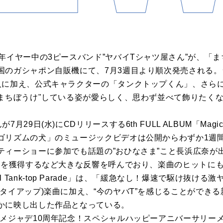
年イヤー中の3ピースバンド”ヤバイTシャツ屋さん”が、「
国のガシャポン自販機にて、7月3週目より順次発売される。
人に加え、公式キャラクターの「タンクトップくん」、さら
"まちぼうけ"している姿が愛らしく、思わず並べて飾りたく
9日(水)にCDリリースする6th FULL ALBUM「Magical T
ゴリズムの犬」のミュージックビデオは公開からわずか1週間
ティーショーに参加でも話題の”おひなさま”こと長浜広奈が
いねを獲得するなど大きな反響を呼んでおり、楽曲のヒットに
agical Tank-top Parade」は、「緩急なし！爆速で駆け
タイアップ)楽曲に加え、“今のヤバT”を感じることができ
かに映し出した作品となっている。
メジャデ10周年記念！スペシャルハッピーアニバーサリーメ