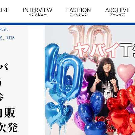
URE
INTERVIEW
FASHION
ARCHIVE
インタビュー
ファッション
アーカイブ
れる。
、7月3
バ
う
参
自販
次発