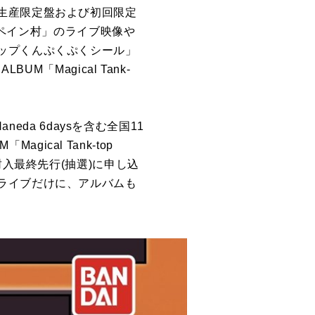
生産限定盤および初回限定
n 志摩スペイン村」のライブ映像や
ップくんぷくぷくシール」
「Magical Tank-
Haneda 6daysを含む全国11
gical Tank-top
CD封入最終先行(抽選)に申し込
ライブだけに、アルバムも