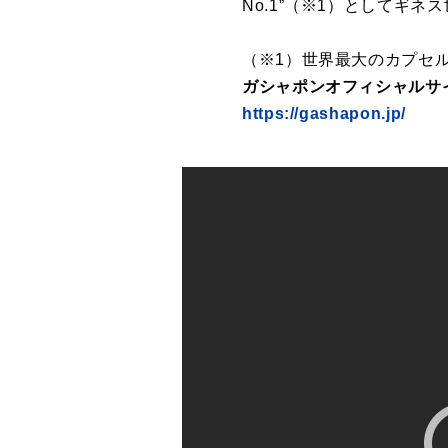
No.1”（※1）としてギ
（※1）世界最大のカプセル
ガシャポンオフィシャルサ
https://gashapon.jp/