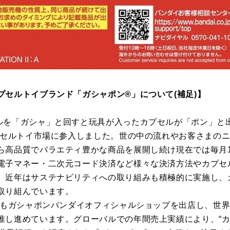
プセルトイブランド「ガシャポン®」について(補足)】
ルを「ガシャ」と回すと玩具が入ったカプセルが「ポン」と
カプセルトイ市場に参入しました。世の中の流れやお客さまの
ら高品質でバラエティ豊かな商品を展開し続け現在では毎月1
電子マネー・二次元コード決済など様々な決済方法やカプセ
、近年はサステナビリティへの取り組みも積極的に実施し、
取り組んでいます。
外にもガシャポンバンダイオフィシャルショップを出店し、世
推し進めています。グローバルでの年間売上実績により、“