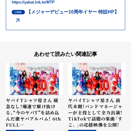
https://yabat.lnk.to/MTP
【メジャーデビュー10周年イヤー 特設HP】
あわせて読みたい関連記事
ヤバイTシャツ屋さん 緩
ヤバイTシャツ屋さん 前
急なし！爆速で駆け抜け
代未聞！バンドマネージャ
る、"今のヤバT"を詰め込
ーが主役として全力出演！
んだ激ヤバアルバム！ 6th
TikTokで話題の楽曲「す
FULL
こ。」の応援映像を公開！
ALBUM「Magical