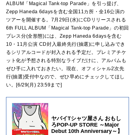
ALBUM「Magical Tank-top Parade」を引っ提げ、
Zepp Haneda 6daysを含む全国11カ所・全16公演の
ツアーを開催する。7月29日(水)にCDリリースされる
6th FULL ALBUM「Magical Tank-top Parade」の初回
プレス分(全形態)には、Zepp Haneda 6daysを含む
10・11月公演 CD封入最終先行(抽選)に申し込みでき
るシリアルコードが封入される予定だ。プレミアチケ
ット化が予想される特別なライブだけに、アルバムも
ぜひ手に入れておきたい。現在、
オフィシャル
2
次先
行
(
抽選
)
受付中なので、ぜひ早めにチェックしてほし
い。
[
6/29(
月
) 23:59
まで
]
ヤバイTシャツ屋さん おもし
ろPOP-UP STORE ～Major
Debut 10th Anniversary～】