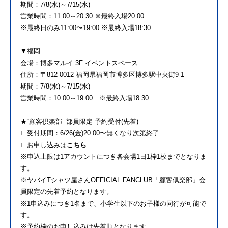
期間：
7/8(
水
)
～
7/15(
水
)
営業時間：
11:00
～
20:30
※
最終入場
20:00
※最終日のみ
11:00
〜
19:00
※最終入場
18:30
▼福岡
会場：博多マルイ
3F
イベントスペース
住所：〒
812-0012
福岡県福岡市博多区博多駅中央街
9-1
期間：
7/8(
水
)
～
7/15(
水
)
営業時間：
10:00
～
19:00
※
最終入場
18:30
★“
顧客倶楽部
”
部員限定
予約受付
(
先着
)
∟
受付期間：
6/26(
金
)20:00
〜無くなり次第終了
∟
お申し込みは
こちら
※申込上限は
1
アカウントにつき各会場
1
日
1
枠
1
枚までとなりま
す。
※
ヤバイ
T
シャツ屋さん
OFFICIAL FANCLUB
「顧客倶楽部」会
員限定の先着予約となります。
※
1
申込みにつき
1
名まで、小学生以下のお子様の同行が可能で
す。
※
予約枠のお申し込みは先着順となります。