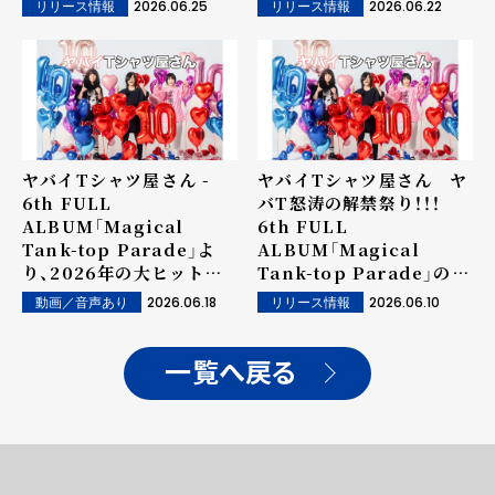
2026.06.25
2026.06.22
リリース情報
リリース情報
Tank-top Parade」配信
リリース！ 6/25(木)20時、
リード曲「アルゴリズムの
犬」MVプレミア公開決定！
まさかの超話題キャスト出
演！？匂わせTeaserも公
開！
ヤバイTシャツ屋さん -
ヤバイTシャツ屋さん ヤ
6th FULL
バT怒涛の解禁祭り！！！
ALBUM「Magical
6th FULL
Tank-top Parade」よ
ALBUM「Magical
り、2026年の大ヒット曲
Tank-top Parade」のジ
となるであろうALリード
ャケット写真を解禁！
2026.06.18
2026.06.10
動画／音声あり
リリース情報
曲「アルゴリズムの犬」の
試聴映像公開！
一覧へ戻る