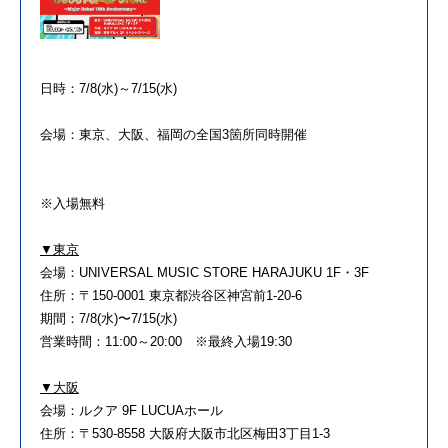
日時：
7/8(
水
)
～
7/15(
水
)
会場：東京、大阪、福岡の全国
3
箇所同時開催
※入場無料
▼東京
会場：
UNIVERSAL MUSIC STORE HARAJUKU 1F
・
3F
住所：〒
150-0001
東京都渋谷区神宮前
1-20-6
期間：
7/8(
水
)
〜
7/15(
水
)
営業時間：
11:00
～
20:00
※
最終入場
19:30
▼大阪
会場：ルクア
9F LUCUA
ホール
住所：〒
530-8558
大阪府大阪市北区梅田
3
丁目
1-3