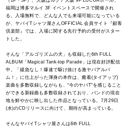
（1F・3F）。大阪はルクア大阪 9F LUCUAホール、
福岡は博多マルイ 3F イベントスペースで開催され
る。入場無料で、どんな人でも来場可能になっている
が、ヤバイTシャツ屋さんOFFICIAL 会員サイト『顧客
倶楽部』では、入場に関する先行予約の受付がスター
トした。
そんな「アルゴリズムの犬」も収録した6th FULL
ALBUM「Magical Tank-top Parade」は現在好評配信
中。「緩急なし！爆速で駆け抜ける激ヤバアルバ
ム！」に仕上がった渾身の本作は、癒着(タイアップ)
楽曲を多数収録しながらも、“今のヤバT”を感じること
ができる新録曲も多数収録されており、バンドの現在
地を鮮やかに映し出した作品となっている。7月29日
(水)のCDリリースに向けて、期待が高まっている。
そんなヤバイTシャツ屋さんは6th FULL