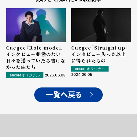
Cuegee『Role model』
Cuegee「Straight up」
インタビュー――刺激のない
インタビュー――失った以上
日々を送っていたら書けな
に得られたもの
かった曲たち
encoreオリジナル
2024.06.05
2025.06.08
encoreオリジナル
一覧へ戻る