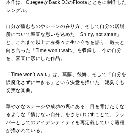
本作は、CuegeeがBack DJのFlootaとともに制作した
シングル。
自分が望むものやシーンの在り方、そして自分の居場
所について率直な思いを込めた「Shiny, not smart」
と、これまで以上に赤裸々に生い立ちを語り、過去と
向き合った「Time won't wait.」を収録し、今の自分
を、素直に形にした作品。
「Time won't wait.」は、葛藤、後悔、そして「自分を
誤魔化さずに生きる」という決意を描いた、泥臭くも
切実な楽曲。
華やかなステージや成功の裏にある、目を背けたくな
るような「情けない自分」をさらけ出すことで、ラッ
パーとしてのアイデンティティを再定義していく過程
が描かれている。