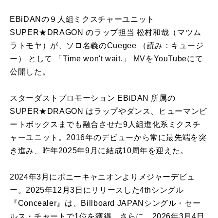
EBiDANの９人組ミクスチャーユニット
SUPER★DRAGON のラップ担当 松村和哉（マツム
ラトモヤ）が、ソロ名義のCuegee （読み：キュージ
ー） として 「Time won't wait.」 MVをYouTubeにて
公開した。
スターダストプロモーション EBiDAN 所属の
SUPER★DRAGON はラップやダンス、ヒューマンビ
ートボックスまでも融合させた9人組進化系ミクスチ
ャーユニット。2016年のデビューから常に最先端を突
き進み、昨年2025年9月に結成10周年を迎えた。
2024年3月にポニーキャニオンよりメジャーデビュ
ー。2025年12月3日にリリースした4thシングル
『Concealer』は、Billboard JAPANシングル・セー
ルス・チャートで1位を獲得。さらに、2026年3月4日