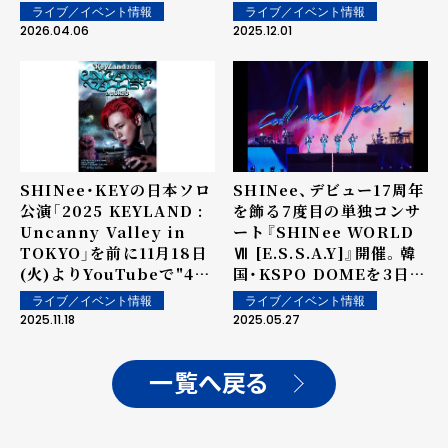
定！
ライブ／イベント情報
ライブ／イベント情報
2026.04.06
2025.12.01
SHINee・KEYの日本ソロ
SHINee、デビュー17周年
公演「2025 KEYLAND :
を飾る7度目の単独コンサ
Uncanny Valley in
ート『SHINee WORLD
TOKYO」を前に11月18日
Ⅶ [E.S.S.A.Y]』開催。韓
(火)よりYouTubeで"4日
国・KSPO DOMEを3日間
連続「KEY LAND」"開催
熱狂で包み、新たな"レジ
ライブ／イベント情報
ライブ／イベント情報
決定！
ェンド公演"誕生
2025.11.18
2025.05.27
一覧へ戻る