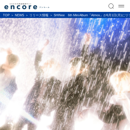
TOP
NEWS
リリース情報
SHINee 6th Mini Album『Atmos』が6月1日