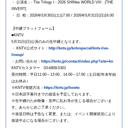
・ 公演名：- The Trilogy I - 2026 SHINee WORLD VIII : [THE
INVERT]
・ 日 程：2026年5月30日(土)17:00 / 2026年5月31日(日)16:00
【中継プラットフォーム】
■KNTV
5月31日(日)公演のみの生中継となります。
・ KNTV公式サイト：
http://kntv.jp/kntvspecial/kntv-live-
lineup/
・お問い合わせ：
https://kntv.jp/contact/index.php?site=kn
KNTVカスタマー 03-6809-5301
受付時間：平日11:00～13:00、14:00～17:00（土日祝/年末年始
はお休み）
※KNTV視聴方法：
https://kntv.jp/howto
※日本語字幕付きでの放送を予定しております。
※生中継のため映像・音声に乱れ等が生じる場合がございま
す。あらかじめご了承ください。
※放送日時は予告なく変更、または、イベント開催状況により
放送中止になる場合がございます。