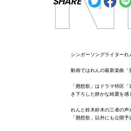
SHARE
シンガーソングライターれん
動画ではれんの最新楽曲「
「懸想歌」はドラマ特区「
き下ろした静かな純愛を感
れんと鈴木鈴木の三者の声
「懸想歌」以外にも公開予