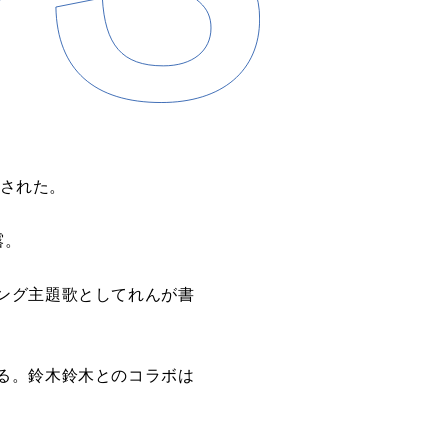
開された。
露。
ング主題歌としてれんが書
る。鈴木鈴木とのコラボは