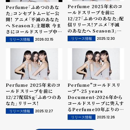
Perfume 2025年末のコ
Perfume「ふめつのあな
ールドスリープを前に
た」コンセプトムービー公
12/27「ふめつのあなた」配
開！ アニメ「不滅のあなた
信リリース！アニメ「不滅
へ Season3」主題歌 今ま
のあなたへ Season3」主
さにコールドスリープ中の
題歌 今まさにコールドス
3人の姿が3DCGを駆使し
2025.12.30
リリース情報
2026.02.15
リリース情報
リープに入っていく3人の
て表現された映像に！
姿が表現された楽曲ティザ
ー映像公開！
Perfume 2025年末のコ
Perfume"コールドスリ
ールドスリープを前に
ープ"-25 years
12/27配信Sg「ふめつのあ
Document-2026年から
なた」リリース！
コールドスリープに突入す
るPerfume10年ぶりの新
2025.12.27
リリース情報
作ドキュメンタリー映画！
2025.12.26
リリース情報