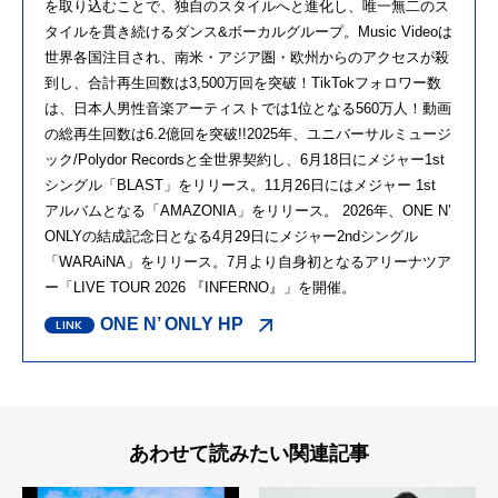
を取り込むことで、独自のスタイルへと進化し、唯一無二のス
タイルを貫き続けるダンス&ボーカルグループ。Music Videoは
世界各国注目され、南米・アジア圏・欧州からのアクセスが殺
到し、合計再生回数は3,500万回を突破！TikTokフォロワー数
は、日本人男性音楽アーティストでは1位となる560万人！動画
の総再生回数は6.2億回を突破!!2025年、ユニバーサルミュージ
ック/Polydor Recordsと全世界契約し、6月18日にメジャー1st
シングル「BLAST」をリリース。11月26日にはメジャー 1st
アルバムとなる「AMAZONIA」をリリース。 2026年、ONE N’
ONLYの結成記念日となる4月
29
日にメジャー
2nd
シングル
「
WARAiNA
」をリリース。
7
月より自身初となるアリーナツア
ー「
LIVE TOUR 2026
『
INFERNO
』」を開催。
ONE N’ ONLY HP
あわせて読みたい関連記事