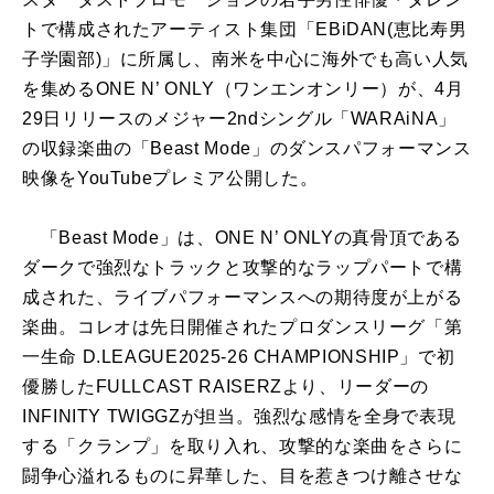
トで構成されたアーティスト集団「
EBiDAN(
恵比寿男
子学園部
)
」に所属し、南米を中心に海外でも高い人気
を集める
ONE N’ ONLY
（ワンエンオンリー）が、
4
月
29
日リリースのメジャー
2nd
シングル「
WARAiNA
」
の収録楽曲の「
Beast Mode
」のダンスパフォーマンス
映像を
YouTube
プレミア公開した。
「
Beast Mode
」は、
ONE N’ ONLY
の真骨頂である
ダークで強烈なトラックと攻撃的なラップパートで構
成された、ライブパフォーマンスへの期待度が上がる
楽曲。コレオは先日開催されたプロダンスリーグ「第
一生命
D.LEAGUE2025-26 CHAMPIONSHIP
」で初
優勝した
FULLCAST RAISERZ
より、リーダーの
INFINITY TWIGGZ
が担当。強烈な感情を全身で表現
する「クランプ」を取り入れ、攻撃的な楽曲をさらに
闘争心溢れるものに昇華した、目を惹きつけ離させな