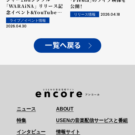
「WARAiNA」 リリース記
公開！
念イベント&YouTube公
2026.04.18
リリース情報
開生配信開催！ スペシャル
ライブ／イベント情報
ゲスト・クロちゃんが登場
2026.04.30
し"笑い"を伝授し合い 笑
顔の絶えない1日に！
一覧へ戻る
ニュース
ABOUT
特集
USENの音楽配信サービスと番組
インタビュー
情報サイト