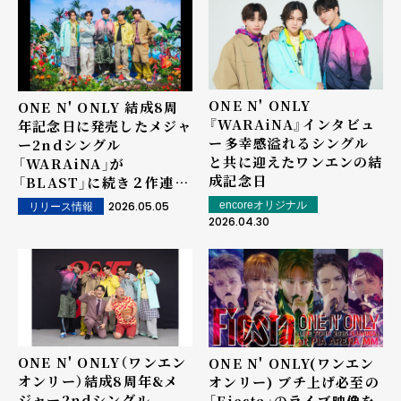
ONE N' ONLY
ONE N' ONLY 結成8周
『WARAiNA』インタビュ
年記念日に発売したメジャ
ー――多幸感溢れるシングル
ー2ndシングル
と共に迎えたワンエンの結
「WARAiNA」が
成記念日
「BLAST」に続き２作連続
オリコンデイリー シング
2026.05.05
encoreオリジナル
リリース情報
ルランキング １位を獲得！
2026.04.30
ONE N' ONLY（ワンエン
ONE N' ONLY(ワンエン
オンリー）結成8周年&メ
オンリー) ブチ上げ必至の
ジャー2ndシングル
「Fiesta」のライブ映像を