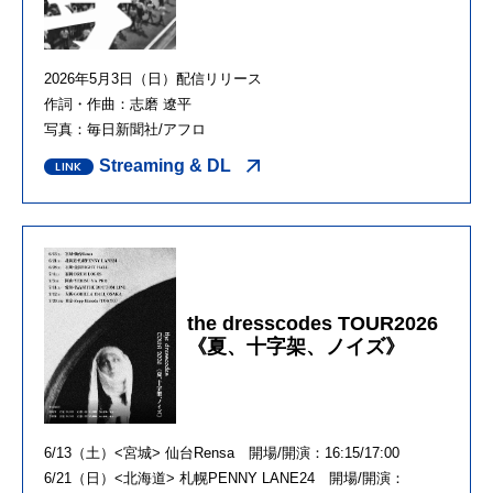
2026年5月3日（日）配信リリース
作詞・作曲：志磨 遼平
写真：毎日新聞社/アフロ
Streaming & DL
the dresscodes TOUR2026
《夏、十字架、ノイズ》
6/13（土）<宮城> 仙台Rensa 開場/開演：16:15/17:00
6/21（日）<北海道> 札幌PENNY LANE24 開場/開演：