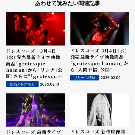
あわせて読みたい関連記事
ドレスコーズ 3月4日（水）
ドレスコーズ 3月4日
発売最新ライブ映像商品
（水）発売最新ライブ映像
「grotesque human」か
商品「grotesque
ら「人間不信」公開！
human」から「リンチ」公
開！さらに"「grotesque
2026.02.02
リリース情報
human」POPUP SHOP
2026.02.19
動画／音声あり
inニュースペース パ"の詳
細も決定！
ドレスコーズ 新作映像商
ドレスコーズ 最新ライブ