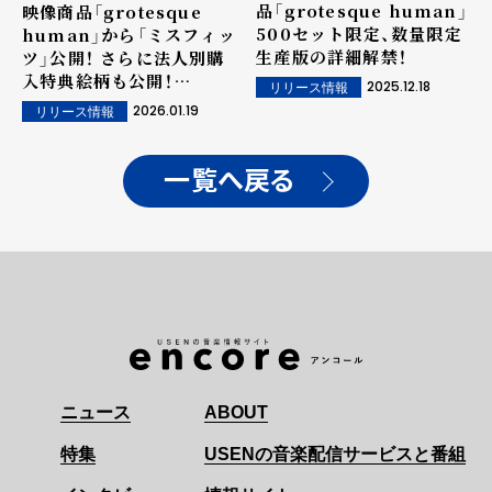
品「grotesque human」
映像商品「grotesque
500セット限定、数量限定
human」から「ミスフィッ
生産版の詳細解禁！
ツ」公開！ さらに法人別購
入特典絵柄も公開！
2025.12.18
リリース情報
「grotesque human」発
2026.01.19
リリース情報
売記念POP UPの開催も
決定！
一覧へ戻る
ニュース
ABOUT
特集
USENの音楽配信サービスと番組