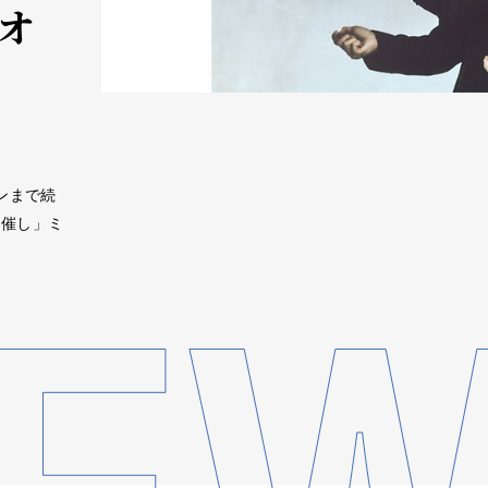
オ
ーンまで続
「催し」ミ