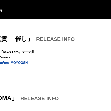
元貴 「催し」
RELEASE INFO
news zero』テーマ曲
Release
nk.to/om_MOYOOSHI
TOMA」
RELEASE INFO