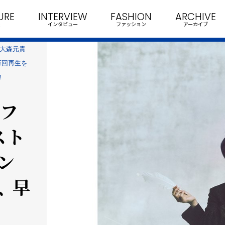
URE
INTERVIEW
FASHION
ARCHIVE
インタビュー
ファッション
アーカイブ
ン 大森元貴
万回再生を
！
のフ
スト
ン
 早
！