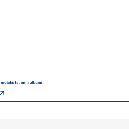
i-motoki/1st-mini-album/