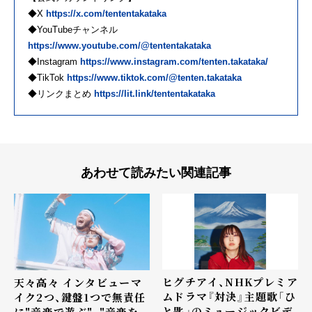
◆X
https://x.com/tententakataka
◆YouTubeチャンネル
https://www.youtube.com/@tententakataka
◆Instagram
https://www.instagram.com/tenten.takataka/
◆TikTok
https://www.tiktok.com/@tenten.takataka
◆リンクまとめ
https://lit.link/tententakataka
あわせて読みたい関連記事
ヒグチアイ、NHKプレミア
天々高々 インタビュー――マ
ムドラマ『対決』主題歌「ひ
イク2つ、鍵盤1つで無責任
と匙」のミュージックビデ
に"音楽で遊ぶ"、"音楽を