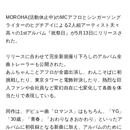
MOROHA(活動休止中)のMCアフロとシンガーソング
ライターのヒグチアイによる2⼈組アーティスト天々
高々の1stアルバム『祝祭日』が5月13日にリリースさ
れた。
リリースに合わせて完全新規撮り下ろしのアルバム全
曲トレーラーも公開された。
あふちゃんことアフロが全篇出演し、わんこそばに初
挑戦したり、東京タワーと電飾対決したり、熱烈な巨
人ファンや会社員など変幻自在に七変化して各曲を体
当たりで表現している。
同作は、デビュー曲「ロマンス」はもちろん、「YG」
「30歳」「青春」「おわりなきおかわり」といったア
ルバムに初収録となる新曲に加え、アルバムのために