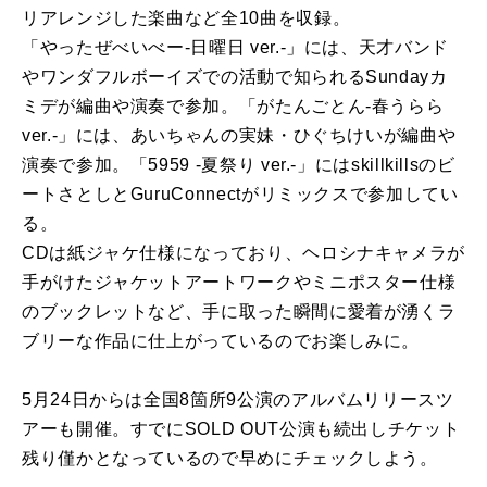
リアレンジした楽曲など全10曲を収録。
「やったぜべいべー-日曜日 ver.-」には、天才バンド
やワンダフルボーイズでの活動で知られるSundayカ
ミデが編曲や演奏で参加。「がたんごとん-春うらら
ver.-」には、あいちゃんの実妹・ひぐちけいが編曲や
演奏で参加。「5959 -夏祭り ver.-」にはskillkillsのビ
ートさとしとGuruConnectがリミックスで参加してい
る。
CDは紙ジャケ仕様になっており、ヘロシナキャメラが
手がけたジャケットアートワークやミニポスター仕様
のブックレットなど、手に取った瞬間に愛着が湧くラ
ブリーな作品に仕上がっているのでお楽しみに。
5月24日からは全国8箇所9公演のアルバムリリースツ
アーも開催。すでにSOLD OUT公演も続出しチケット
残り僅かとなっているので早めにチェックしよう。