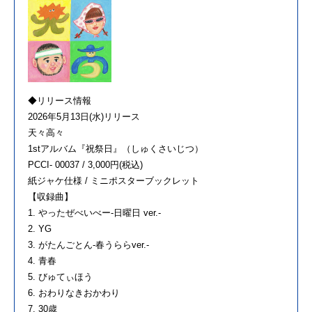
◆リリース情報
2026年5月13日(水)リリース
天々高々
1stアルバム『祝祭日』（しゅくさいじつ）
PCCI- 00037 / 3,000円(税込)
紙ジャケ仕様 / ミニポスターブックレット
【収録曲】
1. やったぜべいべー-日曜日 ver.-
2. YG
3. がたんごとん-春うららver.-
4. 青春
5. びゅてぃほう
6. おわりなきおかわり
7. 30歳