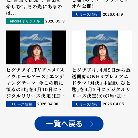
オを公開！
楽しむ"。その先にあるの
は...
2026.04.19
リリース情報
2026.05.13
encoreオリジナル
ヒグチアイ、TVアニメ『ス
ヒグチアイ、4月5日から放
ノウボールアース』エンデ
送開始のNHKプレミアム
ィングテーマ「今この胸に
ドラマ『対決』主題歌「ひと
滾るのは」を4月10日にデ
匙」を4月3日にデジタルリ
ジタルリリース決定！EDノ
リース決定！かが屋・加賀
ンクレジット映像も公開！
翔撮影の新ビジュアルも公
2026.04.08
2026.04.05
リリース情報
リリース情報
開！
一覧へ戻る