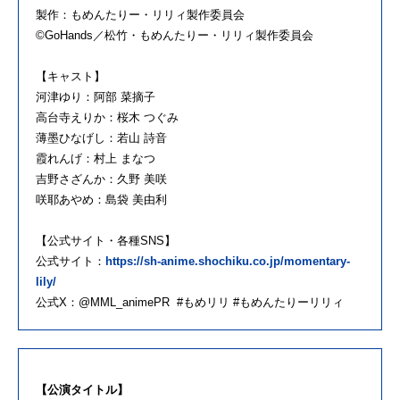
製作：もめんたりー・リリィ製作委員会
©GoHands／松竹・もめんたりー・リリィ製作委員会
【キャスト】
河津ゆり：阿部 菜摘子
高台寺えりか：桜木 つぐみ
薄墨ひなげし：若山 詩音
霞れんげ：村上 まなつ
吉野さざんか：久野 美咲
咲耶あやめ：島袋 美由利
【公式サイト・各種SNS】
公式サイト：
https://sh-anime.shochiku.co.jp/momentary-
lily/
公式X：@MML_animePR #もめリリ #もめんたりーリリィ
【公演タイトル】