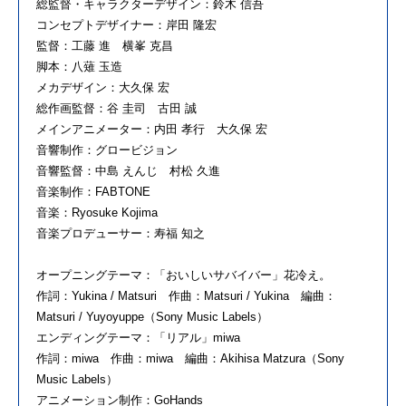
総監督・キャラクターデザイン：鈴木 信吾
コンセプトデザイナー：岸田 隆宏
監督：工藤 進 横峯 克昌
脚本：八薙 玉造
メカデザイン：大久保 宏
総作画監督：谷 圭司 古田 誠
メインアニメーター：内田 孝行 大久保 宏
音響制作：グロービジョン
音響監督：中島 えんじ 村松 久進
音楽制作：FABTONE
音楽：Ryosuke Kojima
音楽プロデューサー：寿福 知之
オープニングテーマ：「おいしいサバイバー」花冷え。
作詞：Yukina / Matsuri 作曲：Matsuri / Yukina 編曲：
Matsuri / Yuyoyuppe（Sony Music Labels）
エンディングテーマ：「リアル」miwa
作詞：miwa 作曲：miwa 編曲：Akihisa Matzura（Sony
Music Labels）
アニメーション制作：GoHands