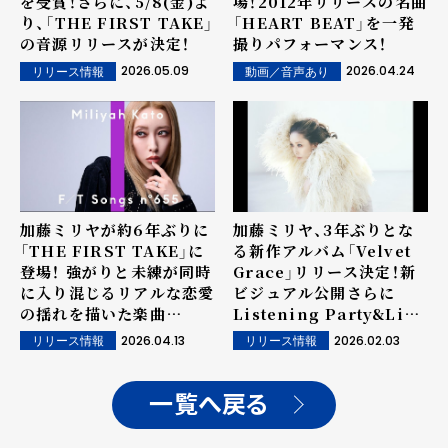
を受賞！さらに、5/8(金)よ
場！2012年リリースの名曲
り、「THE FIRST TAKE」
「HEART BEAT」を一発
の音源リリースが決定！
撮りパフォーマンス！
2026.05.09
2026.04.24
リリース情報
動画／音声あり
加藤ミリヤが約6年ぶりに
加藤ミリヤ、3年ぶりとな
「THE FIRST TAKE」に
る新作アルバム「Velvet
登場！ 強がりと未練が同時
Grace」リリース決定！新
に入り混じるリアルな恋愛
ビジュアル公開さらに
の揺れを描いた楽曲
Listening Party&Live
「SAYONARAベイベー」
も開催！
2026.04.13
2026.02.03
リリース情報
リリース情報
を一発撮りでパフォーマン
ス！
一覧へ戻る