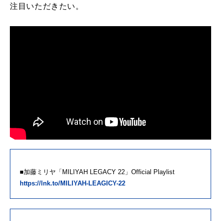
注目いただきたい。
■加藤ミリヤ「MILIYAH LEGACY 22」Official Playlist
https://lnk.to/MILIYAH-LEAGICY-22