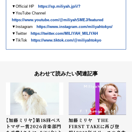
▼Official HP
https://sp.miliyah.jp/i/?
▼YouTube Channel
https://www.youtube.com/@miliyahSMEJ/featured
▼Instagram
https://www.instagram.com/miliyahtokyo/
▼Twitter
https://twitter.com/MILIYAH_MILIYAH
▼TikTok
https://www.tiktok.com/@miliyahtokyo
あわせて読みたい関連記事
【加藤ミリヤ】第18回ベス
加藤ミリヤ THE
トマザー賞2026音楽部門
FIRST TAKEに再び登