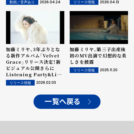
「SAYONARAベイベー」
2026.04.24
2026.04.13
動画／音声あり
リリース情報
を一発撮りでパフォーマン
ス！
加藤ミリヤ、3年ぶりとな
加藤ミリヤ、第三子出産後
る新作アルバム「Velvet
初のMV出演で幻想的な美
Grace」リリース決定！新
しさを披露
ビジュアル公開さらに
2025.11.20
リリース情報
Listening Party&Live
も開催！
2026.02.03
リリース情報
一覧へ戻る