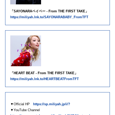
「SAYONARAベイベー - From THE FIRST TAKE」
https://miliyah.lnk.to/SAYONARABABY_FromTFT
「HEART BEAT - From THE FIRST TAKE」
https://miliyah.lnk.to/HEARTBEATFromTFT
▼Official HP
https://sp.miliyah.jp/i/?
▼YouTube Channel