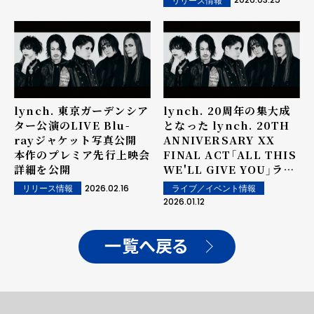
リリース情報
lynch. 東京ガーデンシア
lynch. 20周年の集大成
ター公演のLIVE Blu-
となった lynch. 20TH
rayジャケット写真公開
ANNIVERSARY XX
本作のプレミア先行上映会
FINAL ACT「ALL THIS
詳細を公開
WE'LL GIVE YOU」ライ
ブレポート到着！
2026.02.16
ライブ／イベント情報
リリース情報
2026.01.12
一覧へ戻る