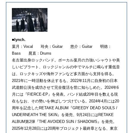
■lynch.
葉月：Vocal 玲央：Guitar 悠介：Guitar 明徳：
Bass 晁直：Drums
名古屋出身ロックバンド。ボーカル葉月の力強いシャウトや美
しいビブラート、ロックジャンルの中でマルチに鳴らす重低音
は、ロックキッズや海外ファンなど多方面から支持を得る。
2021年に一時活動を休止するも、2022年11月に自身初の日本
武道館公演を成功させて完全復活を世に知らしめた。2024年6
月には『FIERCE-EP』を発表。バンド結成20年目を数える現
在もなお、その勢いを伸ばしつづけている。2024年4月には20
周年を記念したRETAKE ALBUM『GREEDY DEAD SOULS /
UNDERNEATH THE SKIN』を発売、9月24日にはRETAKE
ALBUM第2弾『THE AVOIDED SUN / SHADOWS』を発売。
2025年12月28日には20周年プロジェクト最終章となる、東京