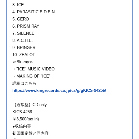
3. ICE
4. PARASITIC E.D.E.N
5. GERO
6. PRISM RAY
7. SILENCE
8. A.C.H.E.
9. BRINGER
10. ZEALOT
≪Blu-ray≫
・"ICE" MUSIC VIDEO
・MAKING OF "ICE"
詳細はこちら
https://www.kingrecords.co.jp/cs/g/gKICS-94256/
【通常盤】CD only
KICS-4256
￥3,500(tax in)
●収録内容
初回限定盤と同内容