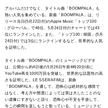
アルバム
だけ
で
なく、タイトル曲「BOOMPALA」も
熱い人気を集めている。新曲「BOOMPALA」は、リ
リース当日(
5
月22日付)
の
Apple Music「トップ100
: グローバル」
で
46位、
5
月24日付
の
チャート
で
は43
位にランクインした。また、「トップ100 : 韓国」(
5
月
24日付)
で
は
3
位にランクインするなど、世界的な人気
を証明した。
タイトル曲「BOOMPALA」
の
ミュージックビデオ
は、公開
から
約4日後
の
5
月
26
日午前4時20分頃に
YouTube再生1000万回を突破し、世界的な話題性
の
高
さを証明した。
LE
SSERAFIM
は、新曲
「BOOMPALA」を通して、恐怖心は絶対的な感情
で
はなく、考え方や態度によっては実は大したこと
の
な
い虚像にすぎないと語り、恐怖心や不安を手放して、
今こ
の
瞬間を楽しもうと歌っている。ミュージックビ