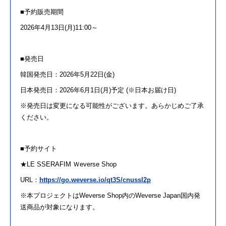
■予約販売期間
2026年4月13日(月)11:00～
■
発売
日
韓国
発売
日：2026年
5
月22日(金)
日本
発売
日：2026年6月
1
日(月)予定 (※日本お届け日)
※
発売
日は変更になる可能性
が
ございます。あらかじめご了承
ください。
■予約サイト
★
LE
SSERAFIM
Ｗeverse Shop
URL：
https://go.weverse.io/qt3S/cnussl2p
※本プロジェクトはWeverse Shop内
の
Weverse Japan国内発
送商品
が
対象になります。