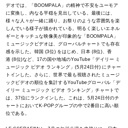
デオ
で
は、「BOOMPALA」
の
精神
で
不安をユーモア
に変換し、内なる平穏を見出している。最後には、
様々な人々
が
一緒に踊り、お祭り
の
ような雰囲気を楽
しん
で
いる様子
が
描かれている。明るく楽しいエネル
ギーとキッチュな映像美
が
印象的な「BOOMPALA」
ミュージックビデオは、グローバル
チャート
で
も存在
感を示した。韓国 (
3
位) をはじめ、日本 (8位)、香
港 (8位)など、17
の
国や地域
の
YouTube「デイリー ミ
ュージック ビデオ ランキング」(
5
月24日付) に
チャー
ト
インした。さらに、世界
で
最も視聴されたミュージ
ックビデオ
の
順位を集計するYouTubeグローバル「デ
イリー ミュージック ビデオ ランキング」
チャート
で
は、37位にランクインした。これは、
5
月24日付
の
チ
ャート
においてK‑POPグループ
の
中
で
2番目に高い順
位
で
ある。