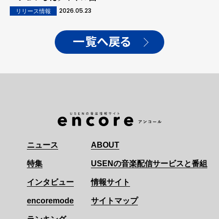
「BOOMPALA」MVも公
2026.05.23
リリース情報
開！ ...世界中の人々が楽し
むお祭りのような雰囲気と
斬新なCG演出、誰でも真
一覧へ戻る
似できる中毒性の高いパフ
ォーマンスが話題！
ニュース
ABOUT
特集
USENの音楽配信サービスと番組
インタビュー
情報サイト
encoremode
サイトマップ