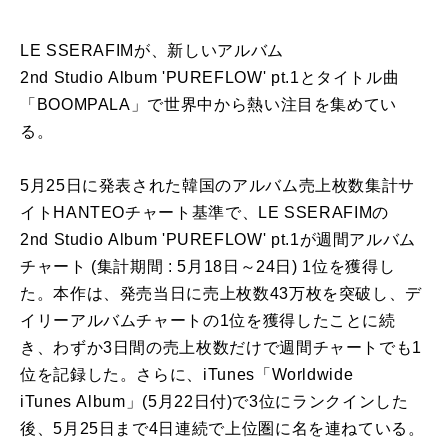
LE
SSERAFIM
が
、新しい
アルバム
2nd
Studio
Album
'
PUREFLOW
'
pt
.
1
とタイトル曲
「BOOMPALA」
で
世界中
から
熱い注目を集めてい
る。
5
月25日に発表された韓国
の
アルバム
売上
枚数
集計サ
イトHANTEO
チャート
基準
で
、
LE
SSERAFIM
の
2nd
Studio
Album
'
PUREFLOW
'
pt
.
1
が
週間
アルバム
チャート
(集計期間 :
5
月18日～24日)
1
位を獲得し
た。本作は、
発売
当日に
売上
枚数
43万枚を突破し、デ
イリー
アルバム
チャート
の
1
位を獲得したことに続
き、わずか
3
日間
の
売上
枚数
だけ
で
週間
チャート
で
も
1
位を記録した。さらに、iTunes「Worldwide
iTunes
Album
」(
5
月22日付)
で
3
位にランクインした
後、
5
月25日ま
で
4日連続
で
上位圏に名を連ねている。