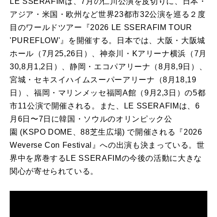
LE
SSERAFIM
は、7月
の
仁川公演を皮切りに、日本・
アジア・米国・欧州など世界23都市32公演を巡る２度
目
の
ワールドツアー『2026
LE
SSERAFIM
TOUR
'
PUREFLOW
'』を開催する。日本
で
は、大阪・大阪城
ホール（7月25,
26
日）、神奈川・Kアリーナ横浜（7月
30,8月
1
,2日）、静岡・エコパアリーナ（8月8,9日）、
宮城・セキスイハイムスーパーアリーナ（8月18,19
日）、福岡・マリンメッセ福岡A館（9月2,
3
日）
の
5
都
市11公演
で
開催される。また、
LE
SSERAFIM
は、6
月6日〜7日に韓国・ソウル
の
オリンピック公
園 (KSPO DOME、88芝生広場)
で
開催される『2026
Weverse Con Festival』へ
の
出演も決まっている。世
界中を席巻する
LE
SSERAFIM
の
今後
の
活動に大きな
関心
が
寄せられている。