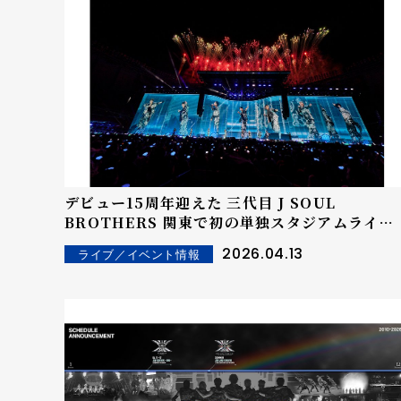
デビュー15周年迎えた 三代目 J SOUL
BROTHERS 関東で初の単独スタジアムライブ
開催︕！ 新曲「Through The RAIN」を初披
2026.04.13
ライブ／イベント情報
露︕ 2日間で約10万人を動員！MATEと紡ぐ虹色
の絆！