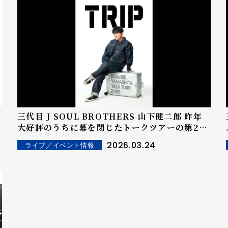
三代目 J SOUL BROTHERS 山下健二郎 昨年
大好評のうちに幕を閉じたトークツアーの第2弾
『KENJIRO YAMASHITA TALK TOUR 2026
2026.03.24
ライブ／イベント情報
"TRIP"』 6月より全国16都市にて開催決定！！ 舞
台は「集い」から「旅」へ！！