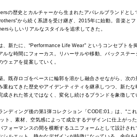
l Brothersの歴史とカルチャーから生まれたアパレルブランドと
oul Brothers”から続く系譜を受け継ぎ、2015年に始動。
rothersらしいリアルなスタイルを追求してきた。
たに、“Performance Life Wear” というコンセ
アルな時間にフォーカス。リハーサルや移動、バックステー
のウェアを提案していく。
築。既存ロゴをベースに輪郭を溶かし融合させながら、次の
み重ねてきた歴史やアイデンティティを継承しつつ、新たな
完成された答えではなく、変化し続けるブランドを象徴して
ディング後の第1弾コレクション「CODE:01」は、“これか
エット、素材、空気感によって成立するデザインに仕上がっ
パフォーマンスの間を横断するユニフォームとして設計され
なシルエット、静かなデザインが特徴になっている。余白を