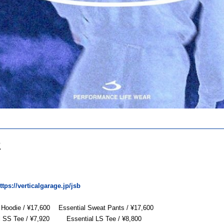
要
ttps://verticalgarage.jp/jsb
l Hoodie / ¥17,600 Essential Sweat Pants / ¥17,600
al SS Tee / ¥7,920 Essential LS Tee / ¥8,800