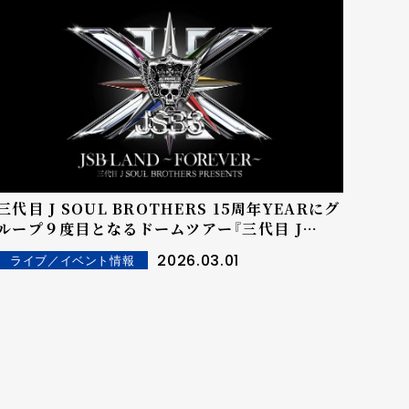
三代目 J SOUL BROTHERS 15周年YEARにグ
ループ９度目となるドームツアー『三代目 J
SOUL BROTHERS PRESENTS "JSB LAND
2026.03.01
ライブ／イベント情報
〜FOREVER 〜"』詳細解禁！！6月より4都市6公
演を駆け抜ける！