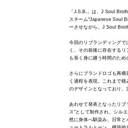
「J.S.B.」は、J Sou
スチーム“Japanese S
ーさせながら、J Soul B
今回のリブランディングでは、新
く、その前後に存在するリ
も長く身に纏う時間のため
さらにブランドロゴも再構
く過程を表現。これまで積
のデザインとなっており、
あわせて発表となったリブラン
ス”として制作され、シル
然に身体へ馴染み、日常と
ュートラルトーン、構築的