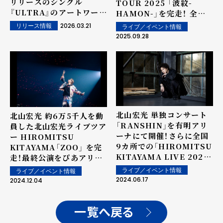
リリースのシングル
TOUR 2025 「波紋-
『ULTRA』のアートワー
HAMON-」を完走！ 全国
ク、収録曲、特設サイトを
11会場17公演で約7万人を
2026.03.21
リリース情報
ライブ／イベント情報
公開！
動員！ 最終公演をLaLa
2025.09.28
arena TOKYO-BAY（ら
らアリーナ 東京ベイ）で開
催！
北山宏光 単独コンサート
北山宏光 約6万5千人を動
「RANSHIN」を有明アリ
員した北山宏光ライブツア
ーナにて開催！さらに全国
ー HIROMITSU
9カ所での「HIROMITSU
KITAYAMA「ZOO」 を完
KITAYAMA LIVE 2024」
走！最終公演をぴあアリー
開催と、 1st
ナMMで開催
ライブ／イベント情報
ライブ／イベント情報
Album「ZOO」発売
2024.06.17
2024.12.04
（8/26）を発表！
一覧へ戻る