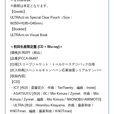
※曲順は未定となります。
【Goods】
ULTRActi:on Special Clear Pouch（Size：
W250×H185×D45mm）
【Booklet】
ULTRActi:on Visual Book
＜初回生産限定盤 (CD + Blu-ray)＞
[価格]4,950円（税込）
[品番]PCCA-06497
[仕様]スリーブジャケット・トールケースデジパック仕様
[封入特典]スペシャルキャンペーン応募抽選シリアルナンバー
[収録内容]
【CD】
・ICY [作詞：斎藤宏介、作曲：TenTwenty、編曲：Ironie]
・ASATSUYU [作詞：0C / Mio Kimura / Zynnel、作曲：Mio
Kimura / Zynnel、編曲：Mio Kimura / NAONOBU-AMIMOTO]
・ULTRA [作詞：Hiromitsu Kitayama、作曲：藤家和依 /
KNOTman、編曲：藤家和依 / KNOTman]