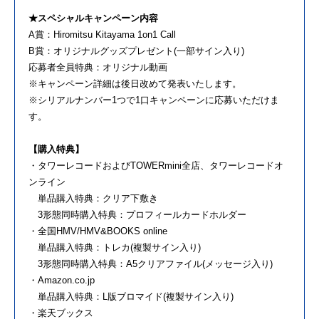
★スペシャルキャンペーン内容
A賞：Hiromitsu Kitayama 1on1 Call
B賞：オリジナルグッズプレゼント(一部サイン入り)
応募者全員特典：オリジナル動画
※キャンペーン詳細は後日改めて発表いたします。
※シリアルナンバー1つで1口キャンペーンに応募いただけま
す。
【購入特典】
・タワーレコードおよびTOWERmini全店、タワーレコードオ
ンライン
単品購入特典：クリア下敷き
3形態同時購入特典：プロフィールカードホルダー
・全国HMV/HMV&BOOKS online
単品購入特典：トレカ(複製サイン入り)
3形態同時購入特典：A5クリアファイル(メッセージ入り)
・Amazon.co.jp
単品購入特典：L版ブロマイド(複製サイン入り)
・楽天ブックス