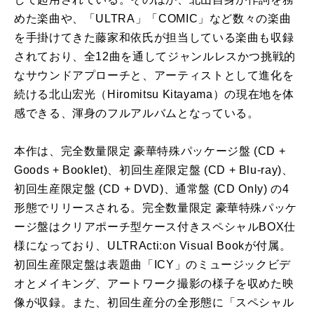
めた楽曲や、「ULTRA」「COMIC」など数々の楽曲
を手掛けてきた藤家和依氏が担当している楽曲も収録
されており、全12曲を通してジャンルレスかつ挑戦的
なサウンドアプローチと、アーティストとして進化を
続ける北山宏光（Hiromitsu Kitayama）の現在地を体
感できる、渾身のフルアルバムとなっている。
本作は、完全数量限定 豪華特殊パッケージ盤 (CD +
Goods + Booklet)、初回生産限定盤 (CD + Blu-ray)、
初回生産限定盤 (CD + DVD)、通常盤 (CD Only) の4
形態でリリースされる。完全数量限定 豪華特殊パッケ
ージ盤はクリアポーチ型ケース付きスペシャルBOX仕
様になっており、ULTRActi:on Visual Bookが付属。
初回生産限定盤は表題曲「ICY」のミュージックビデ
オとメイキング、アートワーク撮影の様子を収めた映
像が収録。また、初回生産分の全形態に「スペシャル