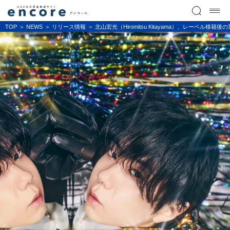
TOP
NEWS
リリース情報
北山宏光（Hiromitsu Kitayama）、レーベル