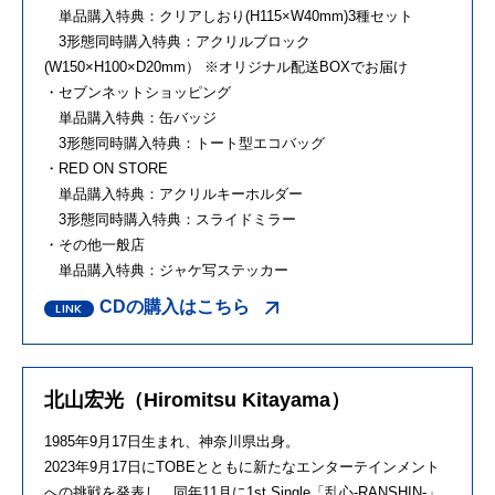
単品購入特典：クリアしおり(H115×W40mm)3種セット
3形態同時購入特典：アクリルブロック
(W150×H100×D20mm） ※オリジナル配送BOXでお届け
・セブンネットショッピング
単品購入特典：缶バッジ
3形態同時購入特典：トート型エコバッグ
・RED ON STORE
単品購入特典：アクリルキーホルダー
3形態同時購入特典：スライドミラー
・その他一般店
単品購入特典：ジャケ写ステッカー
CDの購入はこちら
北山宏光（Hiromitsu Kitayama）
1985年9月17日生まれ、神奈川県出身。
2023年9月17日にTOBEとともに新たなエンターテインメ
ント
への挑戦を発表し、同年11月に1st Single「乱心-RANSHIN-」