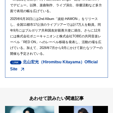
でデビュー。以降、
楽曲制作、ライブ演出、
俳優活動など多方
面で表現の幅を広げている。
2025年6月16日には2nd Album「波紋-HAMON-」をリリース
し、
全国11都市17公演のライブツアーでは計7万人を動員。
同
年9月にはブルガリア共和国友好親善大使に就任。
さらに12月
には株式会社ポニーキャニオンと株式会社TOBEの
共同音楽レ
ーベル「RED ON」へのレーベル移籍を発表し、活動の場を広
げている。
加えて、
2026年7月から9月にかけて新たなツアーの
開催も予定されて
いる。
北山宏光（Hiromitsu Kitayama）Official
Site
あわせて読みたい関連記事