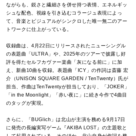
ながらも、鋭さと繊細さを併せ持つ表情、エネルギッ
シュな配色、視線を引き込むコラージュ表現によっ
て、音楽とビジュアルがシンクロした唯一無二のアー
トワークに仕上がっている。
収録曲は、4月22日にリリースされたニューシングル
の表題曲「ULTRA」や、2025年のツアーで披露し好
評を得たセルフカヴァー楽曲「灰になる前に」に加
え、新曲10曲を収録。表題曲「ICY」の作詞は斎藤 宏
介（UNISON SQUARE GARDEN / TenTwenty）氏が
担当、作曲はTenTwentyが担当しており、「JOKER」
「in the Moonlight」「赤い夜に」に続き今作で4曲目
のタッグが実現。
さらに、「BUGlich」は北山が主演を務める9月17日
に発売の長編実写ゲーム『AKIBA LOST』の主題歌と
して起用されている。そのほか、北山自身が作詞を務