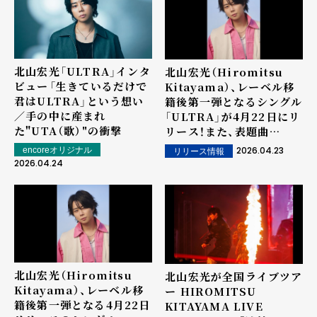
北山宏光「ULTRA」インタ
北山宏光（Hiromitsu
ビュー――「生きているだけで
Kitayama）、レーベル移
君はULTRA」という想い
籍後第一弾となるシングル
／手の中に産まれ
「ULTRA」が4月22日にリ
た"UTA（歌）"の衝撃
リース！また、表題曲
「ULTRA」のミュージック
2026.04.23
encoreオリジナル
リリース情報
ビデオを公開！
2026.04.24
北山宏光（Hiromitsu
北山宏光が全国ライブツア
Kitayama）、レーベル移
ー HIROMITSU
籍後第一弾となる4月22日
KITAYAMA LIVE