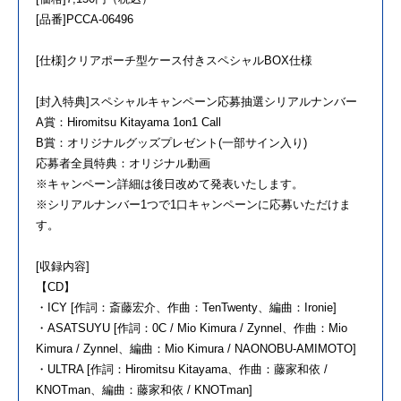
[品番]PCCA-06496
[仕様]クリアポーチ型ケース付きスペシャルBOX仕様
[封入特典]スペシャルキャンペーン応募抽選シリアルナンバー
A賞：Hiromitsu Kitayama 1on1 Call
B賞：オリジナルグッズプレゼント(一部サイン入り)
応募者全員特典：オリジナル動画
※キャンペーン詳細は後日改めて発表いたします。
※シリアルナンバー1つで1口キャンペーンに応募いただけま
す。
[収録内容]
【CD】
・ICY [作詞：斎藤宏介、作曲：TenTwenty、編曲：Ironie]
・ASATSUYU [作詞：0C / Mio Kimura / Zynnel、作曲：Mio
Kimura / Zynnel、編曲：Mio Kimura / NAONOBU-AMIMOTO]
・ULTRA [作詞：Hiromitsu Kitayama、作曲：藤家和依 /
KNOTman、編曲：藤家和依 / KNOTman]