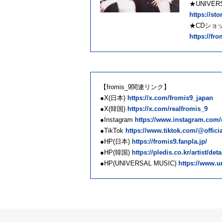
★UNIVER
https://st
★CDショ
https://fr
【fromis_9関連リンク】
●X(日本)
https://x.com/fromis9_japan
●X(韓国)
https://x.com/realfromis_9
●Instagram
https://www.instagram.com/o
●TikTok
https://www.tiktok.com/@offici
●HP(日本)
https://fromis9.fanpla.jp/
●HP(韓国)
https://pledis.co.kr/artist/det
●HP(UNIVERSAL MUSIC)
https://www.u