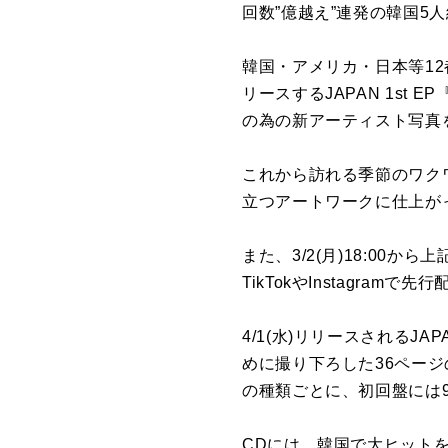
回数”億越え”連発の韓国5人組
韓国・アメリカ・日本等12都
リースするJAPAN 1st EP
の為の新アーティスト写真
これから訪れる季節のワクワ
立つアートワークに仕上が
また、3/2(月)18:00から上
TikTokやInstagramで
4/1(水)リリースされるJAPAN
めに撮り下ろした36ページ
の種類ごとに、初回盤には
CDには、韓国で大ヒットを