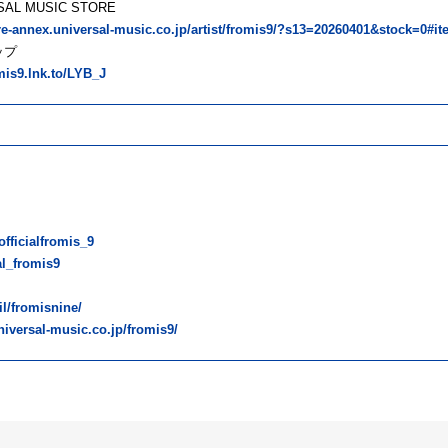
SAL MUSIC STORE
ore-annex.universal-music.co.jp/artist/fromis9/?s13=20260401&stock=0#it
ップ
omis9.lnk.to/LYB_J
fficialfromis_9
al_fromis9
ail/fromisnine/
niversal-music.co.jp/fromis9/