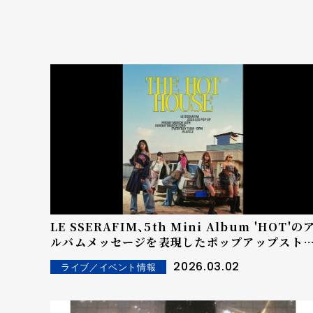
LE SSERAFIM、5th Mini Album 'HOT'の
ルバムメッセージを表現したポップアップスト
アが『iF DESIGN AWARD 2026』を受賞！...合
2026.03.02
ライブ／イベント情報
計68の国や地域から出品された1万点以上の作
の中で、本賞に輝く快挙！K-POPエンタテインメ
ント会社の出品作で唯一の受賞！