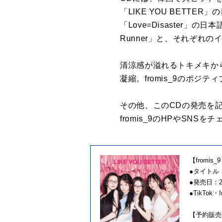
「LIKE YOU BETT
「Love=Disaster
Runner」と、それぞれの
清涼感が溢れるトキメキから
凝縮。fromis_9のポ
その他、このCDの発売を
fromis_9のHPやSNS
【fromis_9
●タイトル：fr
●発売日：2
●TikTok
【予約販売