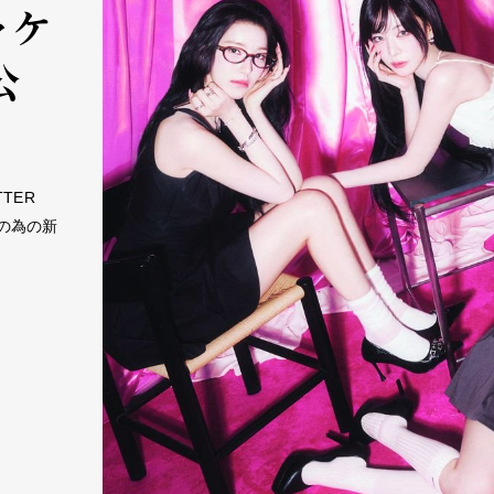
ジャケ
公
TTER
動の為の新