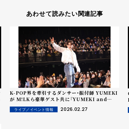
あわせて読みたい関連記事
K-POP界を牽引するダンサー・振付師 YUMEKI
ア
が M!LKら豪華ゲスト共に『YUMEKI and
FRIENDS : )』開催！ "一夜限り"のスペシャル＆
2026.02.27
ライブ／イベント情報
秘蔵トークで大盛り上がり
品