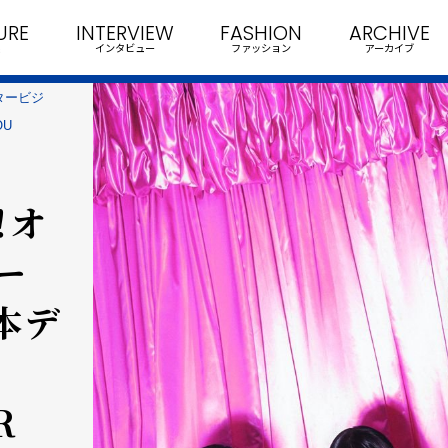
URE
INTERVIEW
FASHION
ARCHIVE
インタビュー
ファッション
アーカイブ
ンタービジ
OU
！オ
ー
日本デ
R