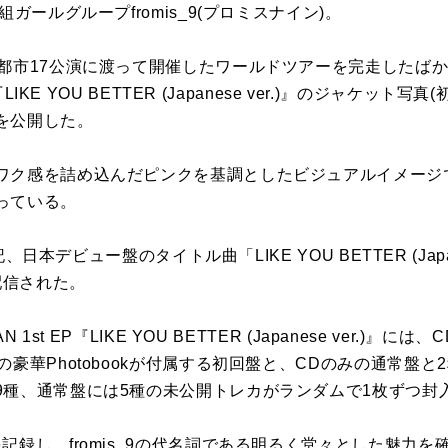
ガールグループfromis_9(プロミスナイン)。
市17公演に渡って開催したワールドツアーを完走したばかりのfr
『LIKE YOU BETTER (Japanese ver.)』のジャケッ
を公開した。
ク感を詰め込んだピンクを基調としたビジュアルイメージで、f
っている。
記、日本デビュー盤のタイトル曲「LIKE YOU BETTER (Japan
先行配信された。
 1st EP『LIKE YOU BETTER (Japanese ver.)
の豪華Photobookが付属する初回盤と、CDのみの通常盤
9種、通常盤には5種の未公開トレカがランダムで1枚ずつ封
記録し、fromis_9の代名詞である明るく堂々とした魅力