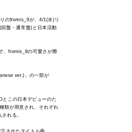
omis_9が、4/1(水)リ
ト写真(初回盤・通常盤)と日本活動
romis_9の可愛さが際
ese ver.)」の一部が
』には、CDとこの日本デビューのた
と2種類が用意され、それぞれ
入される。
を確立させたタイトル曲