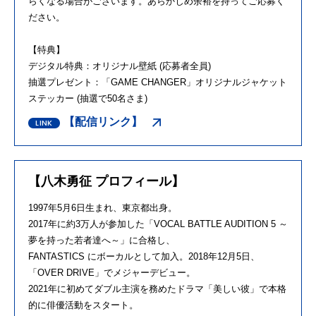
らくなる場合がございます。あらかじめ余裕を持ってご応募く
ださい。
【特典】
デジタル特典：オリジナル壁紙
(
応募者全員
)
抽選プレゼント：「
GAME CHANGER
」オリジナルジャケット
ステッカー
(
抽選で
50
名さま
)
【配信リンク】
【八木勇征 プロフィール】
1997年
5
月
6
日生まれ、東京都出身。
2017年に約
3
万人が参加した「
VOCAL BATTLE AUDITION 5
～
夢を持った若者達へ～」に合格し、
FANTASTICS にボーカルとして加入。
2018
年
12
月
5
日、
「
OVER DRIVE
」でメジャーデビュー。
2021年に初めてダブル主演を務めたドラマ「美しい彼」で本格
的に俳優活動をスタート。