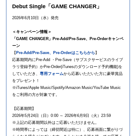
Debut Single「GAME CHANGER」
2026
年
6
月
10
日（水）発売
＜キャンペーン情報＞
「GAME CHANGER」Pre-Add/Pre-Save、Pre-Orderキャンペ
ーン
【
Pre-Add/Pre-Save
、
Pre-Order
はこちらから
】
応募期間内に
Pre-Add
・
Pre-Save
（サブスクサービスのライブ
ラリ登録予約）か
Pre-Order(iTunes
のダウンロード予約機能
)
を
していただき、
専用フォーム
から応募いただいた方に豪華賞品
をプレゼント！
※
iTunes/Apple Music/Spotify/Amazon Music/YouTube Music
をご利用の方が対象です。
【応募期間】
2026年
5
月
24
日（日）
0:00
～
2026
年
6
月
9
日（火）
23:59
※上記の応募期間以外はご応募いただけません。
※時間帯によっては（締切間近は特に）、応募画面に繋がりづ