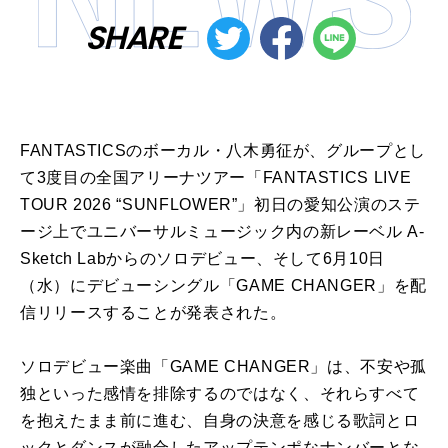
SHARE
FANTASTICSのボーカル・八木勇征が、グループとし
て
3
度目の全国アリーナツアー「
FANTASTICS LIVE
TOUR 2026 “SUNFLOWER”
」初日の愛知公演のステ
ージ上でユニバーサルミュージック内の新レーベル
A-
Sketch Lab
からのソロデビュー、そして
6
月
10
日
（水）にデビューシングル「
GAME CHANGER
」を配
信リリースすることが発表された。
ソロデビュー楽曲「
GAME CHANGER
」は、不安や孤
独といった感情を排除するのではなく、それらすべて
を抱えたまま前に進む、自身の決意を感じる歌詞とロ
ックとダンスが融合したアップテンポなナンバーとな