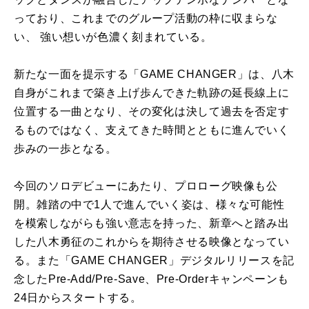
っており、これまでのグループ活動の枠に収まらな
い、 強い想いが色濃く刻まれている。
新たな一面を提示する「
GAME CHANGER
」は、八木
自身がこれまで築き上げ歩んできた軌跡の延長線上に
位置する一曲となり、その変化は決して過去を否定す
るものではなく、支えてきた時間とともに進んでいく
歩みの一歩となる。
今回のソロデビューにあたり、プロローグ映像も公
開。雑踏の中で
1
人で進んでいく姿は、様々な可能性
を模索しながらも強い意志を持った、新章へと踏み出
した八木勇征のこれからを期待させる映像となってい
る。また「
GAME CHANGER
」デジタルリリースを記
念したPre-Add/Pre-Save、
Pre-Order
キャンペーンも
24
日からスタートする。