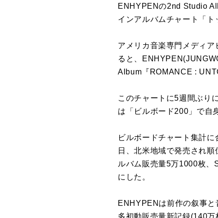
ENHYPENの2nd Stud
インアルバムチャート「ト
アメリカ音楽専門メディアビ
ると、ENHYPEN(JUNGWO
Album『ROMANCE : 
このチャートに5週間ぶりにチャ
は「ビルボード200」で自
ビルボードチャート集計に合算される2
日、北米地域で発売され順位
ルバム販売量5万1000枚
にした。
ENHYPENは前作の叙事と音
多初動販売量新記録(140