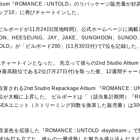
io Album『ROMANCE : UNTOLD』のリパッケージ販売
ップ10」に再びチャートインした。
ルボードが11月24日(現地時間)、公式ホームページに掲
N、HEESEUNG、JAY、JAKE、SUNGHOON、SUNOO、NI-K
UNTOLD』が「ビルボード200」(11月30日付)で7位を記録した
ートインとなった。 先立って彼らの2nd Studio Album『R
身最高順位である2位(7月27日付)を取った後、12週間チャ
nd Studio Repackage Album 『ROMANCE : UNT
が大幅に上昇した。 ビルボードは「（該当集計期間）『ROMAN
、SEAユニット（ストリーミング回数を換算した販売量）は3
楽色を拡張した『ROMANCE : UNTOLD -daydream-
万枚)を打ち立てた。彼らの一層成熟した魅力を盛り込んだタイトル