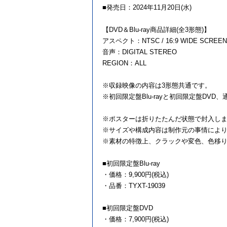
■発売日：2024年11月20日(水)
【DVD＆Blu-ray商品詳細(全3形態)】
アスペクト：NTSC / 16:9 WIDE SCREEN 
音声：DIGITAL STEREO
REGION：ALL
※収録映像の内容は3形態共通です。
※初回限定盤Blu-rayと初回限定盤DV
※ポスターは折りたたんだ状態で封入し
※サイズや構成内容は制作元の事情によ
※素材の特徴上、クラックや変色、色移
■初回限定盤Blu-ray
・価格：9,900円(税込)
・品番：TYXT-19039
■初回限定盤DVD
・価格：7,900円(税込)