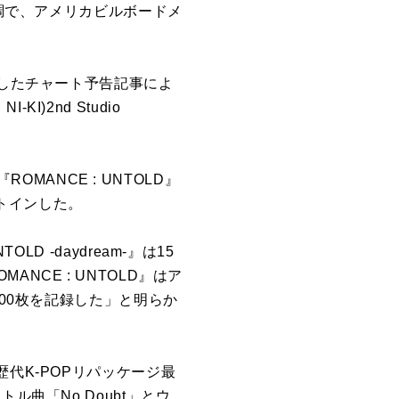
量が好調で、アメリカビルボードメ
載したチャート予告記事によ
I)2nd Studio
。
OMANCE : UNTOLD』
ートインした。
OLD -daydream-』は15
CE : UNTOLD』はア
000枚を記録した」と明らか
』で歴代K-POPリパッケージ最
曲「No Doubt」とウ