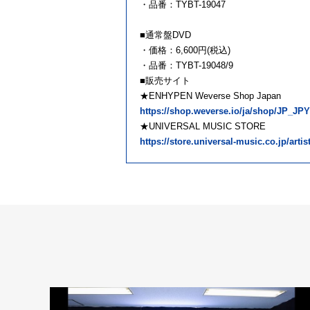
・品番：TYBT-19047
■通常盤DVD
・価格：6,600円(税込)
・品番：TYBT-19048/9
■販売サイト
★ENHYPEN Weverse Shop Japan
https://shop.weverse.io/ja/shop/JP_JPY/
★UNIVERSAL MUSIC STORE
https://store.universal-music.co.jp/arti