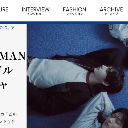
URE
INTERVIEW
FASHION
ARCHIVE
インタビュー
ファッション
アーカイブ
TOLD』ア
OMANCE
ビル
ャ
アメリカ「ビル
ンツも予