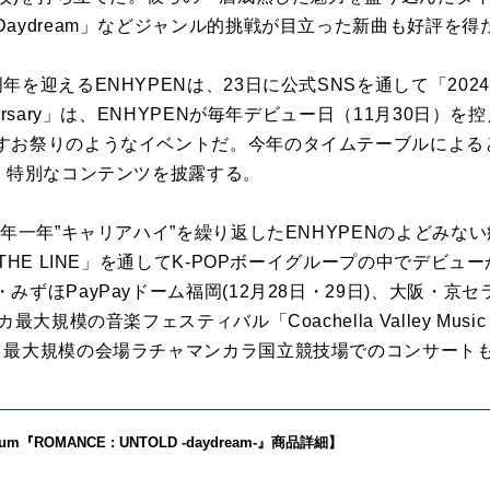
aydream」などジャンル的挑戦が目立った新曲も好評を得
迎えるENHYPENは、23日に公式SNSを通して「2024 EN
ersary」は、ENHYPENが毎年デビュー日（11月30日）を
お祭りのようなイベントだ。今年のタイムテーブルによると、E
り、特別なコンテンツを披露する。
今年一年”キャリアハイ”を繰り返したENHYPENのよどみな
THE LINE」を通してK-POPボーイグループの中でデビ
ずほPayPayドーム福岡(12月28日・29日)、大阪・京セラ
規模の音楽フェスティバル「Coachella Valley Music and
イ最大規模の会場ラチャマンカラ国立競技場でのコンサート
Album『ROMANCE : UNTOLD -daydream-』商品詳細】