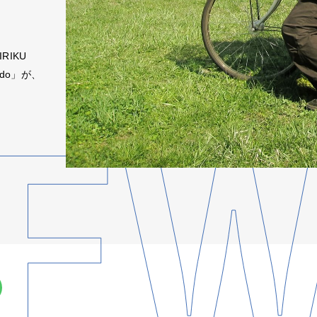
RIKU
Ondo」が、