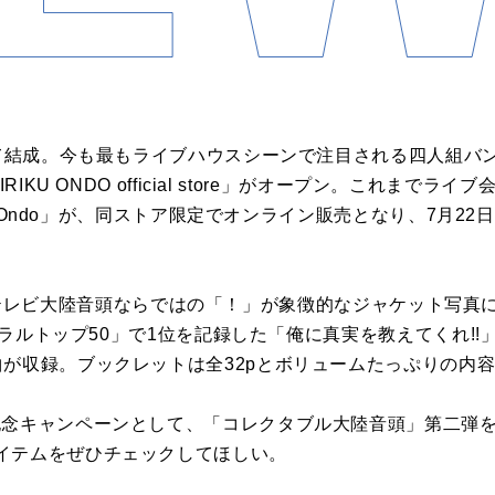
市にて結成。今も最もライブハウスシーンで注目される四人組バ
RIKU ONDO official store」がオープン。これまで
iku Ondo」が、同ストア限定でオンライン販売となり、7月
do」は、テレビ大陸音頭ならではの「！」が象徴的なジャケット写
「バイラルトップ50」で1位を記録した「俺に真実を教えてくれ!
曲が収録。ブックレットは全32pとボリュームたっぷりの内
記念キャンペーンとして、「コレクタブル大陸音頭」第二弾
イテムをぜひチェックしてほしい。