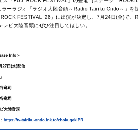
ェス「
FUJI ROCK FESTIVAL」
の
登竜門ステージ「ROOKIE 
ュラーラジオ「ラジオ
大陸
音頭
～
Radio Tairiku Ond
I ROCK FESTIVAL ’26」に出演が
決定
し、7
月
24
日
(金)で、
テレビ
大陸
音頭
にぜひ注目してほしい。
ase Info＞
月
27
日
(
水
)
配信
」
谷竜司
谷竜司
ビ
大陸
音頭
：
https://tv-tairiku-ondo.lnk.to/chokugekiPR