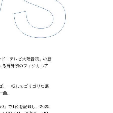
ンド「
テレビ
大陸
音頭
」
の
新
れる
自身
初
の
フィジカル
ア
ば、一転してゴリゴリな展
一曲。
50」
で1位を記録し、2025