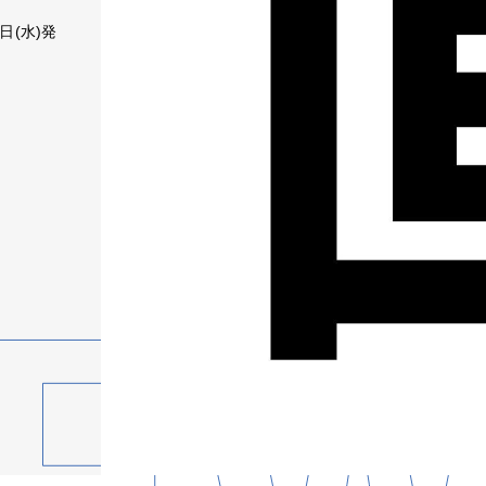
日(水)発
！