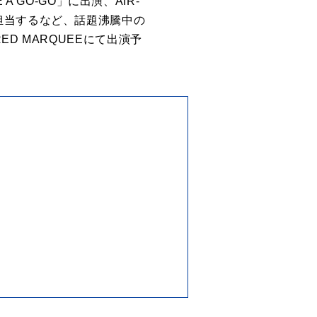
A GO-GO」に出演、AIR-
o～」を担当するなど、話題沸騰中
の
RED MARQUEEにて出演予