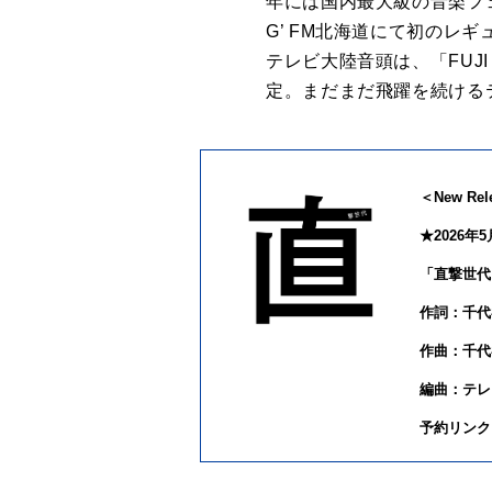
年には国内最大級
の
音楽フ
G’ FM北海道にて
初
の
レギ
テレビ
大陸
音頭
は、「
FUJ
定。
まだまだ飛躍を続ける
＜New Rele
★2026年
5
「
直撃
世代
作詞：千代
作曲：千代
編曲：
テレ
予約リンク