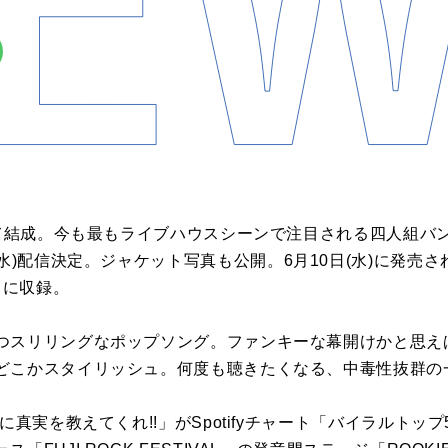
て結成。
今も最もライブハウスシーンで注目される四人組バ
水
)
配信
決定
。ジャケット写真も公開。
6
月
10
日
(
水
)
に
発売
さ
do」に収録。
つスリリングなポップソング。
ファンキーな幕開けかと思え
どこかスタイリッシュ。何度も聴きたくなる、
中毒性抜群
の
に真実を教えてくれ!!」
がSpotifyチャート「バイラルトップ