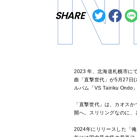
SHARE
2023 年、北海道札幌市に
曲
「
直撃
世代
」が
5
月
27
日
(
ルバム「VS Tairiku On
「
直撃
世代
」は、カオスか
開へ。
スリリングな
の
に、
2024年にリリースした「俺