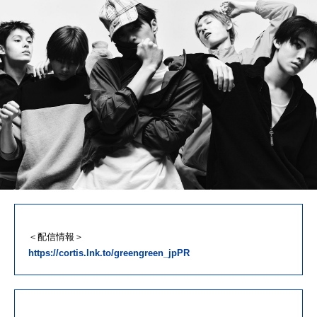
＜配信情報＞
https://cortis.lnk.to/greengreen_jpPR