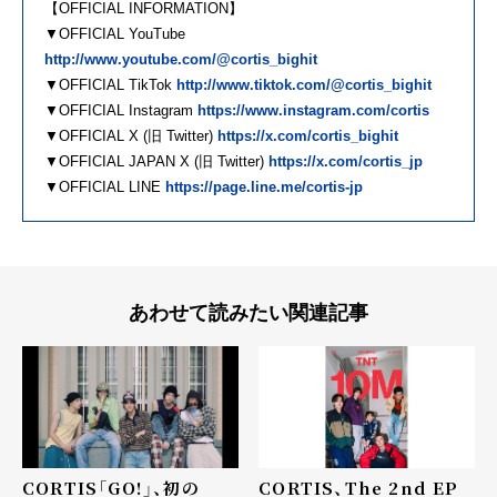
【OFFICIAL INFORMATION】
▼OFFICIAL YouTube
http://www.youtube.com/@cortis_bighit
▼OFFICIAL TikTok
http://www.tiktok.com/@cortis_bighit
▼OFFICIAL Instagram
https://www.instagram.com/cortis
▼OFFICIAL X (旧 Twitter)
https://x.com/cortis_bighit
▼OFFICIAL JAPAN X (旧 Twitter)
https://x.com/cortis_jp
▼OFFICIAL LINE
https://page.line.me/cortis-jp
あわせて読みたい関連記事
CORTIS「GO!」、初の
CORTIS、The 2nd EP