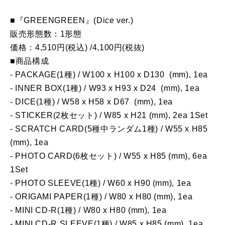
■『GREENGREEN』(Dice ver.)
販売形態数：1形態
価格：4,510円(税込) /4,100円(税抜)
■商品構成
- PACKAGE(1種) / W100 x H100 x D130 (mm), 1ea
- INNER BOX(1種) / W93 x H93 x D24 (mm), 1ea
- DICE(1種) / W58 x H58 x D67 (mm), 1ea
- STICKER(2枚セット) / W85 x H21 (mm), 2ea 1Set
- SCRATCH CARD(5種中ランダム1種) / W55 x H85
(mm), 1ea
- PHOTO CARD(6枚セット) / W55 x H85 (mm), 6ea
1Set
- PHOTO SLEEVE(1種) / W60 x H90 (mm), 1ea
- ORIGAMI PAPER(1種) / W80 x H80 (mm), 1ea
- MINI CD-R(1種) / W80 x H80 (mm), 1ea
- MINI CD-R SLEEVE(1種) / W85 x H85 (mm), 1ea