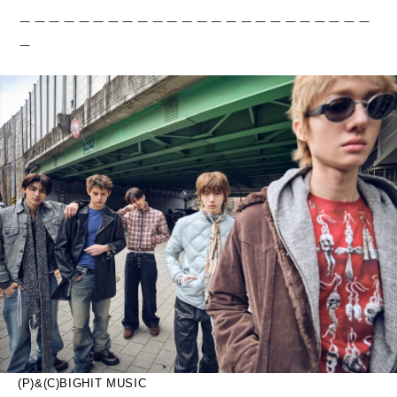
＿＿＿＿＿＿＿＿＿＿＿＿＿＿＿＿＿＿＿＿＿＿＿＿
＿
(P)&(C)BIGHIT MUSIC