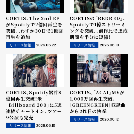
CORTIS、The 2nd EP
CORTISの「REDRED」、
がSpotifyで2億回再生を
Spotifyで1億ストリーミ
突破...わずか30日で1億回
ングを突破...前作比で達成
再生を追加
期間を半分に短縮！
2026.06.22
2026.06.19
リリース情報
リリース情報
CORTIS、Spotify累計8
CORTIS、「ACAI」MVが
億回再生突破！米
1,000万回再生突破、
「Billboard 200」に5週
［GREENGREEN］収録曲
連続チャートイン、ツアー
から2作目の快挙
9公演も完売
2026.06.12
リリース情報
2026.06.18
リリース情報