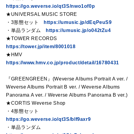
https://go.weverse.io/qt3S/nwo1of0p
★UNIVERSAL MUSIC STORE
・3形態セット
https://umusic.jp/dEqPeuS9
・単品ランダム
https://umusic.jp/o042tZu4
★TOWER RECORDS
https://tower.jp/item/8001018
★HMV
https://www.hmv.co.jp/product/detail/16780431
『GREENGREEN』(Weverse Albums Portrait A ver. /
Weverse Albums Portrait B ver. / Weverse Albums
Panorama A ver. / Weverse Albums Panorama B ver.)
★CORTIS Weverse Shop
・4形態セット
https://go.weverse.io/qt3S/blf9axr9
・単品ランダム