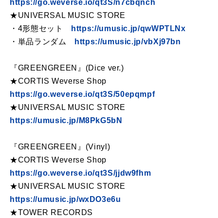
https://go.weverse.io/qt3S/n7cbqnch
★UNIVERSAL MUSIC STORE
・4形態セット
https://umusic.jp/qwWPTLNx
・単品ランダム
https://umusic.jp/vbXj97bn
『GREENGREEN』(Dice ver.)
★CORTIS Weverse Shop
https://go.weverse.io/qt3S/50epqmpf
★UNIVERSAL MUSIC STORE
https://umusic.jp/M8PkG5bN
『GREENGREEN』(Vinyl)
★CORTIS Weverse Shop
https://go.weverse.io/qt3S/jjdw9fhm
★UNIVERSAL MUSIC STORE
https://umusic.jp/wxDO3e6u
★TOWER RECORDS