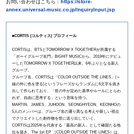
お問い合わせはこちら：
https://store-
annex.universal-music.co.jp/InquiryInput.jsp
■CORTIS (コルティス) プロフィール
CORTISは、BTSとTOMORROW X TOGETHERが所属する
「ボーイグループ名門」BIGHIT MUSICから、2019年にデビュ
ーしたTOMORROW X TOGETHER以来、6年ぶりとなる新人
グループ。
グループ名、CORTISは「COLOR OUTSIDE THE LINES」(＝
線の外に色を塗る)というフレーズからランダムに6文字を抜き
出して作られており、「世の中が定めた基準やルールにとらわ
れず、自由に思考する」という意味を持つ。
MARTIN、JAMES、JUHOON、SEONGHYEON、KEONHOの
5人のメンバーは、グループ名の通り異なる考えや新しい視点
でクリエイトした創作物を世に送り出していく。
CORTISは2025年を代表する「最高の新人」として確固たる地
位を築き、The 1st EP ［COLOR OUTSIDE THE LINES］は、