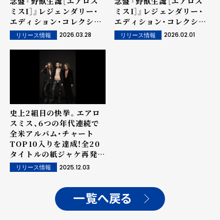
念盤『野獣生誕［エアロス
念盤『野獣生誕［エアロス
ミスI］』レジェンダリー・
ミスI］』レジェンダリー・
エディション・コレクショ
エディション・コレクショ
ンが発売！
ンが 3月20日発売決定。
2026.03.28
2026.02.01
リリース情報
リリース情報
史上2組目の快挙。エアロ
スミス、6つの年代連続で
全米アルバム・チャート
TOP10入りを達成！全20
タイトルの紙ジャケ再発＆
大好評につき劇場上映の
2025.12.03
リリース情報
再々追加も決定
一覧へ戻る