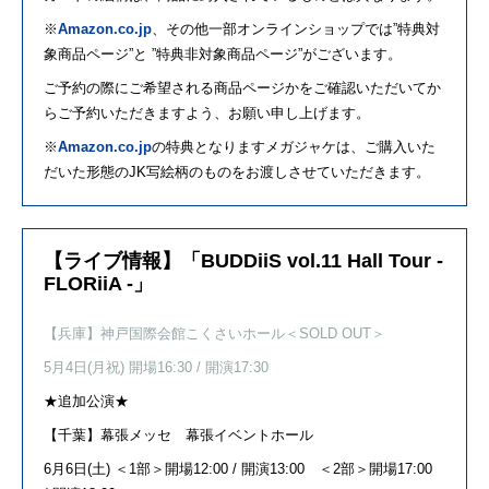
※
Amazon.co.jp
、その他一部オンラインショップでは”特典対
象商品ページ”と ”特典非対象商品ページ”がございます。
ご予約の際にご希望される商品ページかをご確認いただいてか
らご予約いただきますよう、お願い申し上げます。
※
Amazon.co.jp
の特典となりますメガジャケは、ご購入いた
だいた形態の
JK
写絵柄のものをお渡しさせていただきます。
【ライブ情報】「BUDDiiS vol.11 Hall Tour -
FLORiiA -」
【兵庫】神戸国際会館こくさいホール＜SOLD OUT＞
5月4日(月祝) 開場16:30 / 開演17:30
★追加公演★
【千葉】幕張メッセ 幕張イベントホール
6月6日(土)
＜1部＞開場12:00 /
開演13:00 ＜2部＞開場17:00