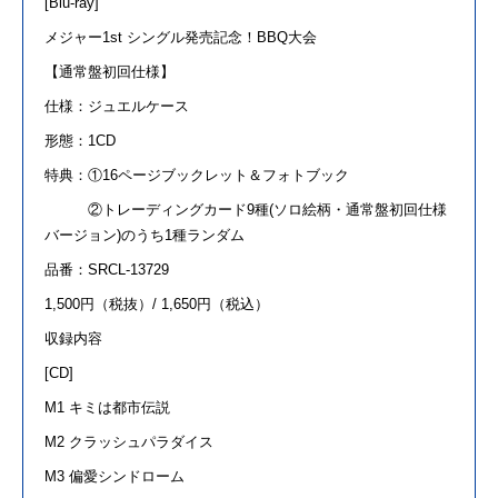
[Blu-ray]
メジャー
1st
シングル発売記念！
BBQ
大会
【通常盤初回仕様】
仕様：ジュエルケース
形態：
1CD
特典：①
16
ページブックレット＆フォトブック
②トレーディングカード
9
種
(
ソロ絵柄・通常盤初回仕様
バージョン
)
のうち
1
種ランダム
品番：SRCL-13729
1,500円（税抜）/ 1,650円（税込）
収録内容
[CD]
M1
キミは都市伝説
M2
クラッシュパラダイス
M3
偏愛シンドローム