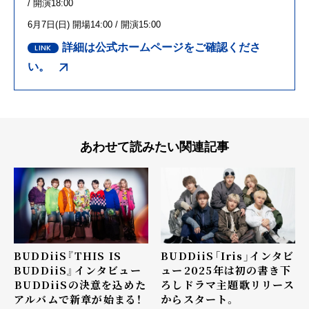
/
開演18:00
6月
7
日
(
日
)
開場
14:00 /
開演
15:00
詳細は公式ホームページをご確認くださ
い。
あわせて読みたい関連記事
BUDDiiS『THIS IS
BUDDiiS「Iris」インタビ
BUDDiiS』インタビュー
ュー――2025年は初の書き下
――BUDDiiSの決意を込めた
ろしドラマ主題歌リリース
アルバムで新章が始まる！
からスタート。