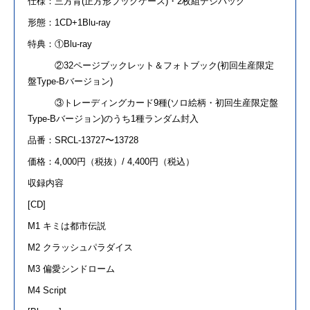
仕様：三方背
(
正方形ブックケース
)
・
2
枚組デジパック
形態：
1CD+1Blu-ray
特典：①
Blu-ray
②
32
ページブックレット＆フォトブック
(
初回生産限定
盤
Type-B
バージョン
)
③トレーディングカード
9
種
(
ソロ絵柄・初回生産限定盤
Type-B
バージョン
)
のうち
1
種ランダム封入
品番：SRCL-13727〜13728
価格：4,000円（税抜）/ 4,400円（税込）
収録内容
[CD]
M1
キミは都市伝説
M2
クラッシュパラダイス
M3
偏愛シンドローム
M4 Script