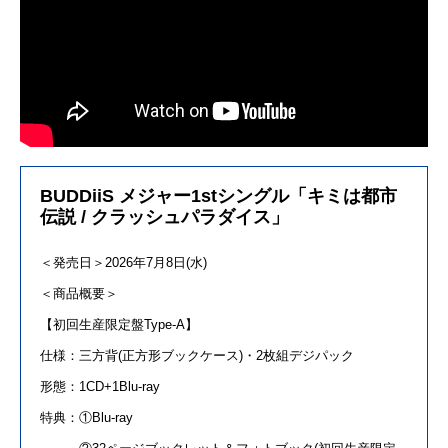
BUDDiiS メジャー1stシングル「キミは都市
伝説 / クラッシュパラダイス」
＜発売日＞2026年
7
月
8
日
(
水
)
＜商品概要＞
【初回生産限定盤
Type-A
】
仕様：三方背
(
正方形ブックケース
)
・
2
枚組デジパック
形態：
1CD+1Blu-ray
特典：①
Blu-ray