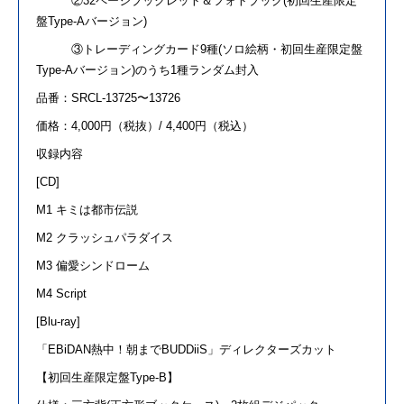
②
32
ページブックレット＆フォトブック
(
初回生産限定
盤
Type-A
バージョン
)
③トレーディングカード
9
種
(
ソロ絵柄・初回生産限定盤
Type-A
バージョン
)
のうち
1
種ランダム封入
品番：SRCL-13725〜13726
価格：4,000円（税抜）/ 4,400円（税込）
収録内容
[CD]
M1
キミは都市伝説
M2
クラッシュパラダイス
M3
偏愛シンドローム
M4 Script
[Blu-ray]
「
EBiDAN
熱中！朝まで
BUDDiiS
」ディレクターズカット
【初回生産限定盤
Type-B
】