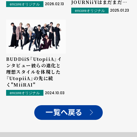
JOURNiiYはまだまだ続
2026.02.13
encoreオリジナル
く
2025.01.23
encoreオリジナル
BUDDiiS『UtopiiA』イ
ンタビュー――彼らの進化と
理想スタイルを体現した
『UtopiiA』の先に続
く"MiiRAI"
2024.10.03
encoreオリジナル
一覧へ戻る