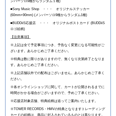
ンバーソロ
9
種からランダム１種
)
■
Sony Music Shop
・・・ オリジナルステッカー
(60mm
×
90mm) (
メンバーソロ
9
種からランダム
1
種
)
■
BUDDiiS
応援店 ・・・ オリジナルポストカード
(BUDDiiS
ロゴ絵柄
)
【注意事項】
※上記は全て予定事項につき、予告なく変更になる可能性がご
ざいます。あらかじめご了承ください。
※特典は数に限りがありますので、無くなり次第終了となりま
す。あらかじめご了承ください。
※上記店舗以外での配布はございません。あらかじめご了承く
ださい。
※各オンラインショップに関して、カートが公開されるまでに
時間がかかる場合がございますので、予めご了承ください。
※応援店対象店舗、特典絵柄は追ってご案内いたします。
※
TOWER RECORDS
・
HMV
の特典となりますトレーディング
カードの絵柄は、商品に封入されているものとは異なります。