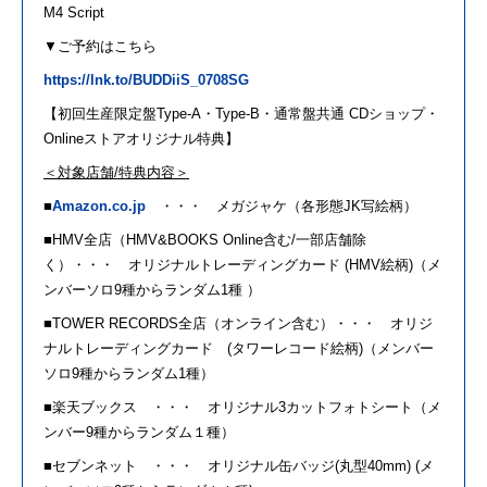
M4 Script
▼ご予約はこちら
https://lnk.to/BUDDiiS_0708SG
【初回生産限定盤
Type-A
・
Type-B
・通常盤共通
CD
ショップ・
Online
ストアオリジナル特典】
＜対象店舗
/
特典内容＞
■
Amazon.co.jp
・・・ メガジャケ（各形態
JK
写絵柄）
■
HMV
全店（
HMV&BOOKS Online
含む
/
一部店舗除
く）・・・ オリジナルトレーディングカード
(HMV
絵柄
)
（メ
ンバーソロ
9
種からランダム
1
種 ）
■
TOWER RECORDS
全店（オンライン含む）・・・ オリジ
ナルトレーディングカード
(
タワーレコード絵柄
)
（メンバー
ソロ
9
種からランダム
1
種）
■楽天ブックス ・・・ オリジナル
3
カットフォトシート（メ
ンバー
9
種からランダム１種）
■セブンネット ・・・ オリジナル缶バッジ
(
丸型
40mm) (
メ