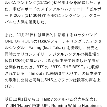
ルバムランキング(11/25付)初登場１位を記録した。ま
た、米ビルボードのメインアルバムチャート 「ビルボ
ード 200」(11/ 30付)でも4位にランクインし、グロー
バルな人気を証明した。
また、11月26日には世界的に活躍するロックバンド
ONE OK ROCKのTakaがフィーチャリングしたデジタ
ルシングル「Falling (feat. Taka)」を発表し、発売と
同時にオリコンデイリーデジタルシングルの初登場１
位(11/26付)に輝いた。JINが日本語で歌唱した楽曲が
公開されたのは、BTSの『BTS, THE BEST』に収録
されている「film out」以来約３年ぶりで、の日本語で
の歌唱に公開と同時にSNS上でファンは歓喜の声を上
げた。
明日12月1日からは‘Happy’のアルバム発売を記念し
て‘JIN ‘Happy’ POP-UP : Running Wild to Happiness