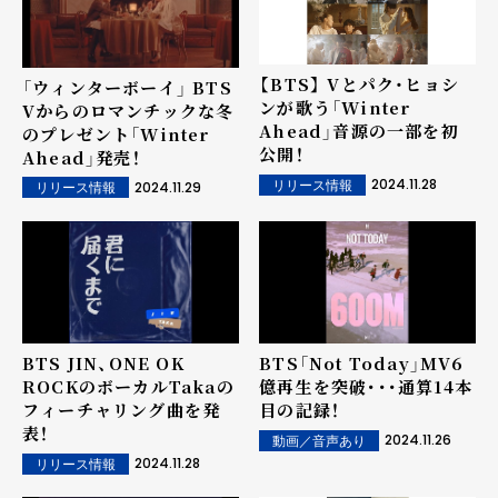
【BTS】 Vとパク・ヒョシ
「ウィンターボーイ」 BTS
ンが歌う「Winter
Vからのロマンチックな冬
Ahead」音源の一部を初
のプレゼント「Winter
公開！
Ahead」発売！
2024.11.28
リリース情報
2024.11.29
リリース情報
BTS JIN、ONE OK
BTS「Not Today」MV6
ROCKのボーカルTakaの
億再生を突破･･･通算14本
フィーチャリング曲を発
目の記録！
表！
2024.11.26
動画／音声あり
2024.11.28
リリース情報