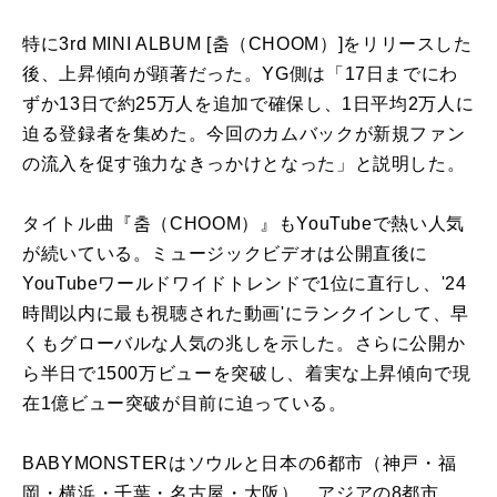
特に3rd MINI ALBUM [춤（CHOOM）]をリリースした
後、上昇傾向が顕著だった。YG側は「17日までにわ
ずか13日で約25万人を追加で確保し、1日平均2万人に
迫る登録者を集めた。今回のカムバックが新規ファン
の流入を促す強力なきっかけとなった」と説明した。
タイトル曲『춤（CHOOM）』もYouTubeで熱い人気
が続いている。ミュージックビデオは公開直後に
YouTubeワールドワイドトレンドで1位に直行し、'24
時間以内に最も視聴された動画'にランクインして、早
くもグローバルな人気の兆しを示した。さらに公開か
ら半日で1500万ビューを突破し、着実な上昇傾向で現
在1億ビュー突破が目前に迫っている。
BABYMONSTERはソウルと日本の6都市（神戸・福
岡・横浜・千葉・名古屋・大阪）、アジアの8都市