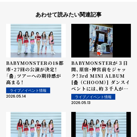
あわせて読みたい関連記事
BABYMONSTERの18都
BABYMONSTERが３日
市・27回の公演が決定！
間、原宿・神宮前をジャッ
「춤」ツアーへの期待感が
ク！3rd MINI ALBUM
高まる！
[춤 （CHOOM）] ダンスイ
ベントには、約３千人が参
ライブ／イベント情報
加！
2026.05.14
ライブ／イベント情報
2026.05.13