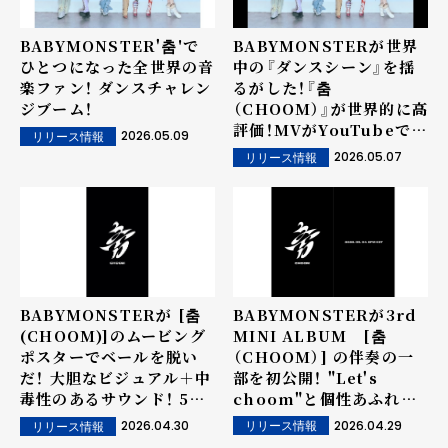
BABYMONSTER'춤'で
BABYMONSTERが世界
ひとつになった全世界の音
中の『ダンスシーン』を揺
楽ファン！ ダンスチャレン
るがした！『춤
ジブーム！
（CHOOM）』が世界的に高
評価！MVがYouTubeで公
2026.05.09
リリース情報
開されてからわずか1日
2026.05.07
リリース情報
で、再生回数が1600万回
を突破！韓国ハンター・チ
ャート初日の販売数では自
己最高記録を更新！
BABYMONSTERが3rd
BABYMONSTERが [춤
MINI ALBUM [춤
(CHOOM)]のムービング
（CHOOM）] の伴奏の一
ポスターでベールを脱い
部を初公開！ "Let's
だ！ 大胆なビジュアル＋中
choom"と個性あふれる
毒性のあるサウンド！ 5月
サウンドとパフォーマンス
4日18時に、3rd MINI
2026.04.29
2026.04.30
リリース情報
リリース情報
で、世界のファンの心を狙
ALBUM [춤(CHOOM)]