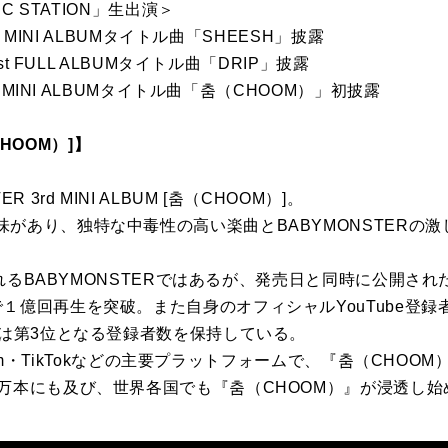
IC STATION」生出演＞
t MINI ALBUMタイトル曲「SHEESH」披露
st FULL ALBUMタイトル曲「DRIP」披露
d MINI ALBUMタイトル曲「춤（CHOOM）」初披露
（CHOOM）]】
 3rd MINI ALBUM [춤（CHOOM）]。
があり、独特な中毒性の高い楽曲とBABYMONSTERの
称されるBABYMONSTERではあるが、発売日と同時に公開さ
１億回再生を突破。また自身のオフィシャルYouTube登録者
では第3位となる登録者数を保持している。
agram・TikTokなどの主要プラットフォームで、『춤（CHO
0万本にも及び、世界各国でも『춤（CHOOM）』が浸透し始