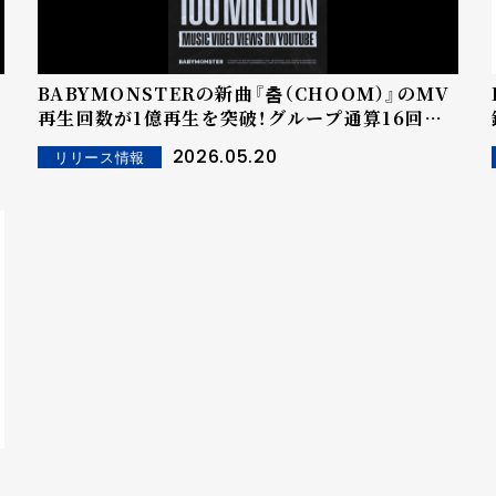
BABYMONSTERの新曲『춤（CHOOM）』のMV
再生回数が1億再生を突破！グループ通算16回目
の億台ビュー！累積再生回数84億回！3rd MINI
2026.05.20
リリース情報
ALBUM [춤（CHOOM）]発売後、6月にソウルで
2回目のワールドツアーがスタート！