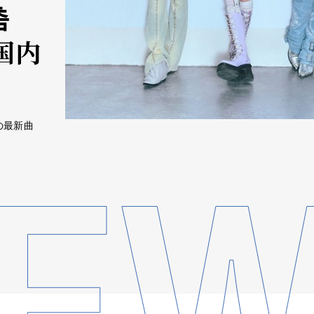
춤
国内
中の最新曲