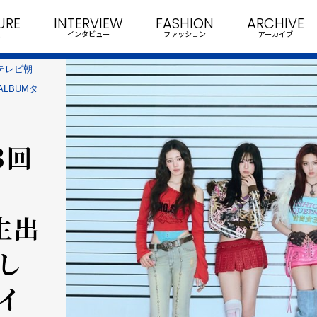
URE
INTERVIEW
FASHION
ARCHIVE
インタビュー
ファッション
アーカイブ
るテレビ朝
ALBUMタ
！
3回
に生出
し
タイ