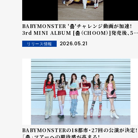
BABYMONSTER '춤'チャレンジ動画が加速！
3rd MINI ALBUM [춤（CHOOM）]発売後、50
万本のチャレンジ動画が投稿！ 「愛情たっぷりの
2026.05.21
リリース情報
チャレンジ参加に感謝！」ワールドツアーで必ず
恩返し！
BABYMONSTERの18都市・27回の公演が決定！
「춤」ツアーへの期待感が高まる！