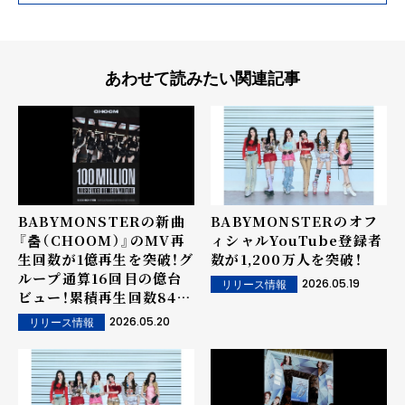
あわせて読みたい関連記事
BABYMONSTERの新曲
BABYMONSTERのオフ
『춤（CHOOM）』のMV再
ィシャルYouTube登録者
生回数が1億再生を突破！グ
数が1,200万人を突破！
ループ通算16回目の億台
2026.05.19
リリース情報
ビュー！累積再生回数84億
回！3rd MINI ALBUM
2026.05.20
リリース情報
[춤（CHOOM）]発売後、6
月にソウルで2回目のワー
ルドツアーがスタート！