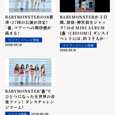
BABYMONSTERの18都
BABYMONSTERが３日
市・27回の公演が決定！
間、原宿・神宮前をジャッ
「춤」ツアーへの期待感が
ク！3rd MINI ALBUM
高まる！
[춤 （CHOOM）] ダンスイ
ベントには、約３千人が参
ライブ／イベント情報
加！
2026.05.14
ライブ／イベント情報
2026.05.13
BABYMONSTER'춤'で
ひとつになった全世界の音
楽ファン！ ダンスチャレン
ジブーム！
2026.05.09
リリース情報