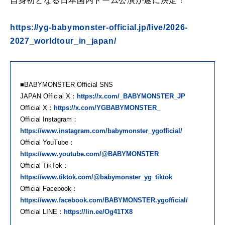
自身初となる日本国内ドーム公演が遂に決定！
https://yg-babymonster-official.jp/live/2026-
2027_worldtour_in_japan/
■BABYMONSTER Official SNS
JAPAN Official X：
https://x.com/_BABYMONSTER_JP
Official X：
https://x.com/YGBABYMONSTER_
Official Instagram：
https://www.instagram.com/babymonster_ygofficial/
Official YouTube：
https://www.youtube.com/@BABYMONSTER
Official TikTok：
https://www.tiktok.com/@babymonster_yg_tiktok
Official Facebook：
https://www.facebook.com/BABYMONSTER.ygofficial/
Official LINE：
https://lin.ee/Og41TX8