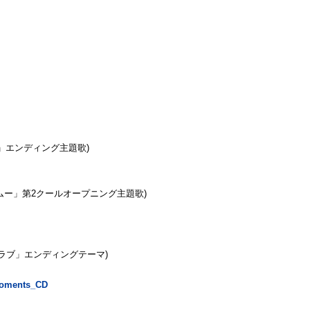
ン事変」エンディング主題歌)
ムームー」第2クールオープニング主題歌)
クラブ」エンディングテーマ)
ymoments_CD