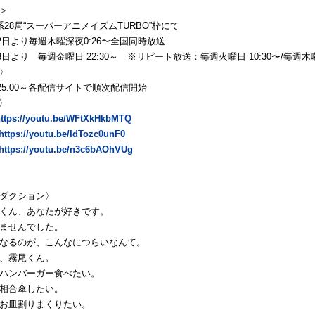
＞
S系28局“スーパーアニメイズムTURBO”枠にて
月2日より毎週木曜深夜0:26〜全国同時放送
月3日より 毎週金曜日 22:30～ ※リピート放送：毎週火曜日 10:30〜/毎週木曜日
〉
)25:00～各配信サイトで順次配信開始
〉
ttps://youtu.be/WFtXkHkbMTQ
https://youtu.be/IdTozc0unF0
https://youtu.be/n3c6bAOhVUg
ダクション〉
くん、あなたが好きです。
ませんでした。
なるのが、こんなにつらいなんて。
、霧尾くん。
ハンバーガー食べたい。
相合傘したい。
お皿割りまくりたい。