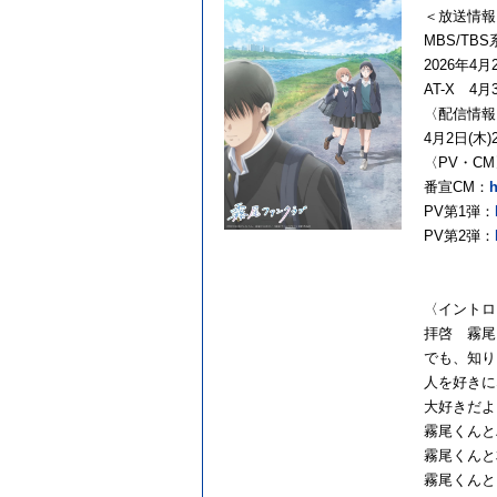
＜放送情報
MBS/TB
2026年4
AT-X 4
〈配信情報
4月2日(木
〈PV・CM
番宣CM：
h
PV第1弾：
PV第2弾：
〈イントロ
拝啓 霧尾
でも、知り
人を好きに
大好きだよ
霧尾くんと
霧尾くんと
霧尾くんと