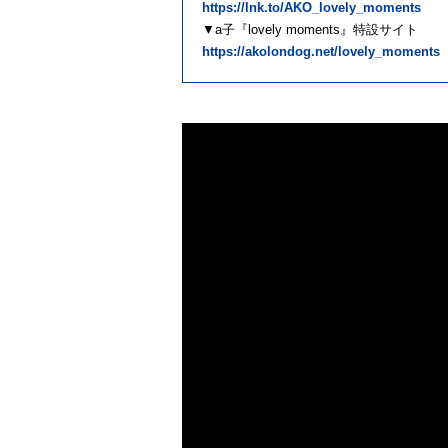
https://lnk.to/AKO_lovely_moments
▼a子『lovely moments』特設サイト
https://akolondog.net/lovely_moments