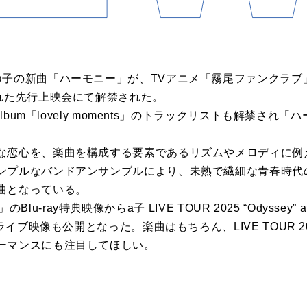
a子の新曲「ハーモニー」が、TVアニメ「霧尾ファンクラブ
われた先行上映会にて解禁された。
Album「lovely moments」のトラックリストも解禁さ
な恋心を、楽曲を構成する要素であるリズムやメロディに例
ンプルなバンドアンサンブルにより、未熟で繊細な青春時代
曲となっている。
のBlu-ray特典映像からa子 LIVE TOUR 2025 “Odyssey” at Z
ライブ映像も公開となった。楽曲はもちろん、LIVE TOUR 20
ーマンスにも注目してほしい。