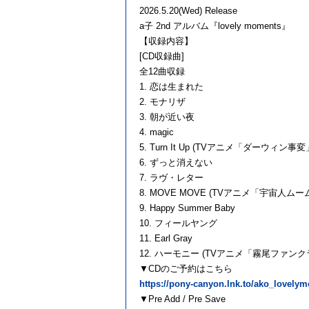
2026.5.20(Wed) Release
a子 2nd アルバム『lovely moments』
【収録内容】
[CD収録曲]
全12曲収録
1. 恋は生まれた
2. モナリザ
3. 朝が近い夜
4. magic
5. Turn It Up (TVアニメ「ダーウィ
6. ずっと消えない
7. ラヴ・レター
8. MOVE MOVE (TVアニメ「宇宙人
9. Happy Summer Baby
10. フィールヤング
11. Earl Gray
12. ハーモニー (TVアニメ「霧尾ファン
▼CDのご予約はこちら
https://pony-canyon.lnk.to/ako_lovel
▼Pre Add / Pre Save