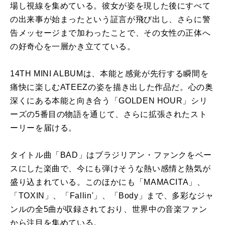
場し視線を集めている。彼女が姿を現した後にすべて
の出来事が始まったという証言が飛び出し、さらに警
告メッセージまで加わったことで、その女性の正体へ
の好奇心を一層かき立てている。
14TH MINI ALBUMは、本能と感覚が先行する瞬間を
痛快に楽しむ
ATEEZ
の姿を描き出した作品だ。心の奥
深くにある本能と向き合う「
GOLDEN HOUR
」シリ
ーズの
5
番目の物語を通じて、さらに拡張されたスト
ーリーを届ける。
タイトル曲「
BAD
」はブラジリアン・ファンクをベー
スにした楽曲で、今にも弾けそうな熱い感情と熱気が
盛り込まれている。このほかにも「
MAMACITA
」、
「
TOXIN
」、「
Fallin'
」、「
Body
」まで、多彩なジャ
ンルの全
5
曲が収録されており、世界中の音楽ファン
から注目を集めている。