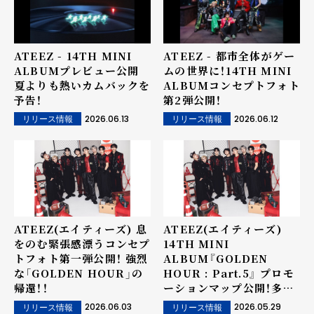
ATEEZ - 14TH MINI
ATEEZ - 都市全体がゲー
ALBUMプレビュー公開
ムの世界に！14TH MINI
夏よりも熱いカムバックを
ALBUMコンセプトフォト
予告！
第2弾公開！
2026.06.13
2026.06.12
リリース情報
リリース情報
ATEEZ(エイティーズ) 息
ATEEZ(エイティーズ)
をのむ緊張感漂うコンセプ
14TH MINI
トフォト第一弾公開！ 強烈
ALBUM『GOLDEN
な「GOLDEN HOUR」の
HOUR : Part.5』 プロモ
帰還！！
ーションマップ公開！多彩
なコンテンツを予告
2026.06.03
2026.05.29
リリース情報
リリース情報