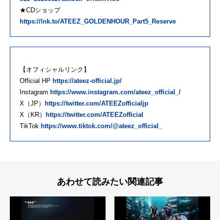
★CDショップ
https://lnk.to/ATEEZ_GOLDENHOUR_Part5_Reserve
【オフィシャルリンク】
Official HP
https://ateez-official.jp/
Instagram
https://www.instagram.com/ateez_official_/
X（JP）
https://twitter.com/ATEEZofficialjp
X（KR）
https://twitter.com/ATEEZofficial
TikTok
https://www.tiktok.com/@ateez_official_
あわせて読みたい関連記事