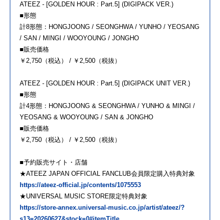
ATEEZ - [GOLDEN HOUR : Part.5] (DIGIPACK VER.)
■形態
計8形態：HONGJOONG / SEONGHWA / YUNHO / YEOSANG
/ SAN / MINGI / WOOYOUNG / JONGHO
■販売価格
￥2,750（税込） / ￥2,500（税抜）
ATEEZ - [GOLDEN HOUR : Part.5] (DIGIPACK UNIT VER.)
■形態
計4形態：HONGJOONG & SEONGHWA / YUNHO & MINGI /
YEOSANG & WOOYOUNG / SAN & JONGHO
■販売価格
￥2,750（税込） / ￥2,500（税抜）
■予約販売サイト・店舗
★ATEEZ JAPAN OFFICIAL FANCLUB会員限定購入特典対象
https://ateez-official.jp/contents/1075553
★UNIVERSAL MUSIC STORE限定特典対象
https://store-annex.universal-music.co.jp/artist/ateez/?
s13=20260627&stock=0#itemTitle