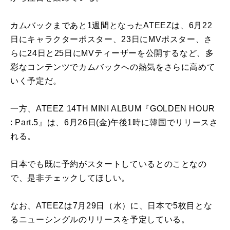
カムバックまであと
1
週間となった
ATEEZ
は、
6
月
22
日にキャラクターポスター、
23
日に
MV
ポスター、さ
らに
24
日と
25
日に
MV
ティーザーを公開するなど、多
彩なコンテンツでカムバックへの熱気をさらに高めて
いく予定だ。
一方、
ATEEZ 14TH MINI ALBUM
『
GOLDEN HOUR
: Part.5
』は、
6
月
26
日
(
金
)
午後
1
時に韓国でリリースさ
れる。
日本でも既に予約がスタートしているとのことなの
で、是非チェックしてほしい。
なお、
ATEEZ
は
7
月
29
日（水）に、日本で
5
枚目とな
るニューシングルのリリースを予定している。