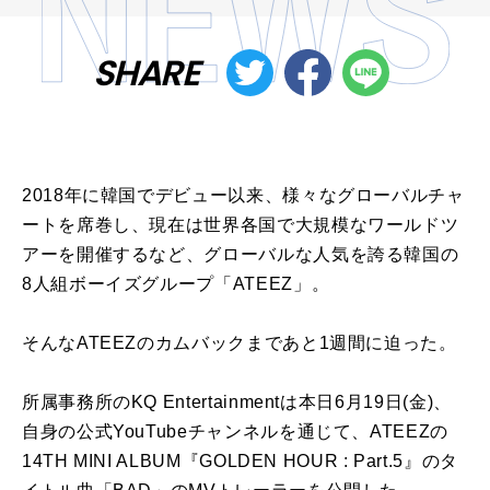
SHARE
2018年に韓国でデビュー以来、様々なグローバルチャ
ートを席巻し、現在は世界各国で大規模なワールドツ
アーを開催するなど、グローバルな人気を誇る韓国の
8
人組ボーイズグループ「
ATEEZ
」。
そんな
ATEEZ
のカムバックまであと
1
週間に迫った。
所属事務所の
KQ Entertainment
は本日
6
月
19
日
(
金
)
、
自身の公式
YouTube
チャンネルを通じて、
ATEEZ
の
14TH MINI ALBUM
『
GOLDEN HOUR : Part.5
』のタ