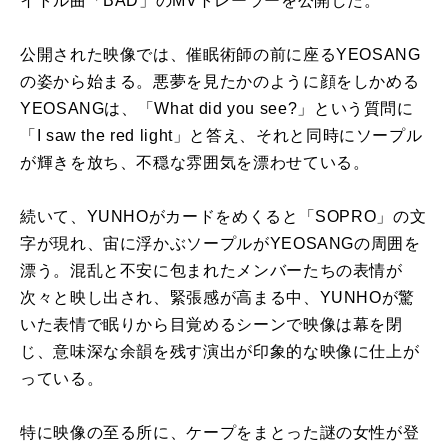
イトル曲「
BAD
」の
MV
トレーラーを公開した。
公開された映像では、催眠術師の前に座る
YEOSANG
の姿から始まる。悪夢を見たかのように顔をしかめる
YEOSANG
は、「
What did you see?
」という質問に
「
I saw the red light
」と答え、それと同時にソープル
が輝きを放ち、不穏な雰囲気を漂わせている。
続いて、
YUNHO
がカードをめくると「
SOPRO
」の文
字が現れ、宙に浮かぶソープルが
YEOSANG
の周囲を
漂う。混乱と不安に包まれたメンバーたちの表情が
次々と映し出され、緊張感が高まる中、
YUNHO
が驚
いた表情で眠りから目覚めるシーンで映像は幕を閉
じ、意味深な余韻を残す演出が印象的な映像に仕上が
っている。
特に映像の至る所に、ケープをまとった謎の女性が登