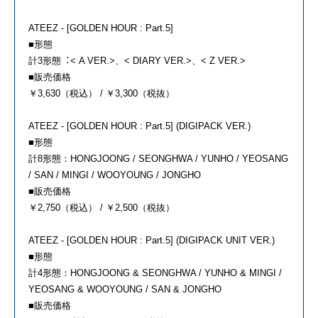
ATEEZ - [GOLDEN HOUR : Part.5]
■形態
計3形態︓< A VER.>、< DIARY VER.>、< Z VER.>
■販売価格
￥3,630（税込） / ￥3,300（税抜）
ATEEZ - [GOLDEN HOUR : Part.5] (DIGIPACK VER.)
■形態
計8形態：HONGJOONG / SEONGHWA / YUNHO / YEOSANG
/ SAN / MINGI / WOOYOUNG / JONGHO
■販売価格
￥2,750（税込） / ￥2,500（税抜）
ATEEZ - [GOLDEN HOUR : Part.5] (DIGIPACK UNIT VER.)
■形態
計4形態：HONGJOONG & SEONGHWA / YUNHO & MINGI /
YEOSANG & WOOYOUNG / SAN & JONGHO
■販売価格