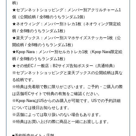
柄）
★セブンネットショッピング：メンバー別アクリルチャーム1
個（公開絵柄 / 全8種のうちランダム1個）
★ネオウィング：メンバー別トレカ1枚（ネオウィング限定絵
柄 / 全8種のうちランダム1枚）
★楽天ブックス：メンバー別スマホサイズステッカー1枚（公
開絵柄 / 全8種のうちランダム1枚）
★Kpop Nara：メンバー別セルカトレカ1枚（Kpop Nara限定絵
柄 / 全8種のうちランダム1枚）
★その他EC / 一般店：B2サイズ告知ポスター（共通特典）
※セブンネットショッピングと楽天ブックスの公開絵柄は異な
る絵柄です。
※特典は先着順で数に限りがございます。ご予約・ご購入の際
は店舗/ECサイトで特典の有無をご確認ください。
※Kpop NaraはUSからのみ購入が可能です。USでの予約詳細
については後日お知らせします。
※店舗によっては取り扱いのない場合もあります。
※特典はお買い上げの際に商品と一緒にお渡しします。
■予約販売サイト・店舗