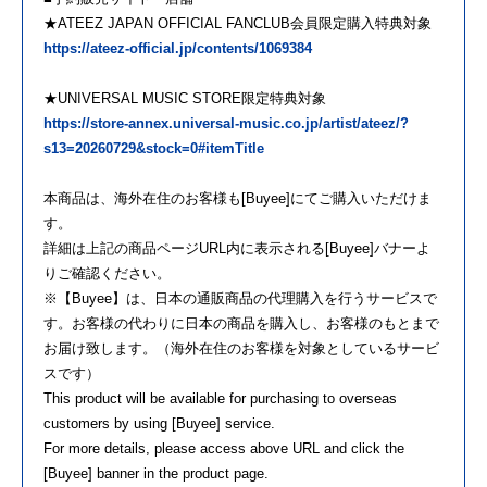
★ATEEZ JAPAN OFFICIAL FANCLUB会員限定購入特典対象
https://ateez-official.jp/contents/1069384
★UNIVERSAL MUSIC STORE限定特典対象
https://store-annex.universal-music.co.jp/artist/ateez/?
s13=20260729&stock=0#itemTitle
本商品は、海外在住のお客様も[Buyee]にてご購入いただけま
す。
詳細は上記の商品ページURL内に表示される[Buyee]バナーよ
りご確認ください。
※【Buyee】は、日本の通販商品の代理購入を行うサービスで
す。お客様の代わりに日本の商品を購入し、お客様のもとまで
お届け致します。（海外在住のお客様を対象としているサービ
スです）
This product will be available for purchasing to overseas
customers by using [Buyee] service.
For more details, please access above URL and click the
[Buyee] banner in the product page.