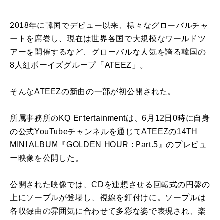
2018年に韓国でデビュー以来、様々なグローバルチャ
ートを席巻し、現在は世界各国で大規模なワールドツ
アーを開催するなど、グローバルな人気を誇る韓国の
8人組ボーイズグループ「ATEEZ」。
そんなATEEZの新曲の一部が初公開された。
所属事務所のKQ Entertainmentは、6月12日0時に自身
の公式YouTubeチャンネルを通じてATEEZの14TH
MINI ALBUM『GOLDEN HOUR : Part.5』のプレビュ
ー映像を公開した。
公開された映像では、CDを連想させる回転式の円盤の
上にソープルが登場し、視線を釘付けに。ソープルは
各収録曲の雰囲気に合わせて多彩な姿で表現され、楽