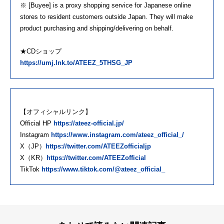
※ [Buyee] is a proxy shopping service for Japanese online
stores to resident customers outside Japan. They will make
product purchasing and shipping/delivering on behalf.
★CDショップ
https://umj.lnk.to/ATEEZ_5THSG_JP
【オフィシャルリンク】
Official HP
https://ateez-official.jp/
Instagram
https://www.instagram.com/ateez_official_/
X（JP）
https://twitter.com/ATEEZofficialjp
X（KR）
https://twitter.com/ATEEZofficial
TikTok
https://www.tiktok.com/@ateez_official_