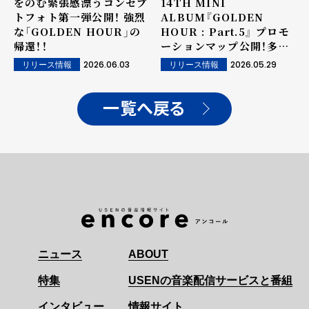
をのむ緊張感漂うコンセプ
14TH MINI
トフォト第一弾公開！ 強烈
ALBUM『GOLDEN
な「GOLDEN HOUR」の
HOUR : Part.5』 プロモ
帰還！！
ーションマップ公開！多彩
なコンテンツを予告
2026.06.03
2026.05.29
リリース情報
リリース情報
一覧へ戻る
ニュース
ABOUT
特集
USENの音楽配信サービスと番組
インタビュー
情報サイト