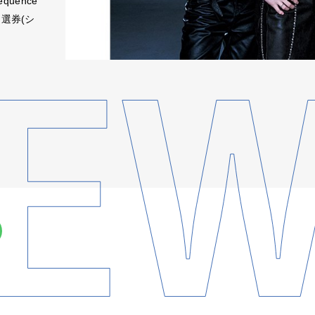
quence
抽選券(シ