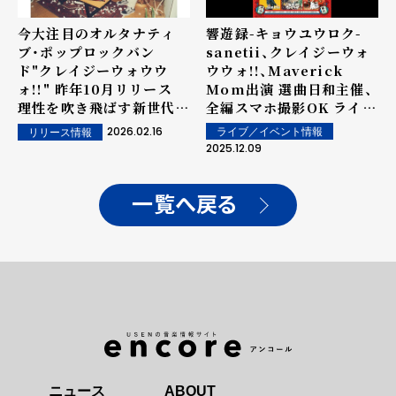
今大注目のオルタナティ
響遊録-キョウユウロク-
ブ・ポップロックバン
sanetii、クレイジーウォ
ド"クレイジーウォウウ
ウウォ!!、Maverick
ォ!!" 昨年10月リリース
Mom出演 選曲日和主催、
理性を吹き飛ばす新世代ポ
全編スマホ撮影OK ライブ
ップロック「トンツカタン
イベント「響遊録-キョウユ
2026.02.16
ライブ／イベント情報
リリース情報
タン」 SNSを中心にバイ
ウロク- 其の弍」 前回大好
2025.12.09
ラルヒット！！
評だった一夜限りのスペシ
ャルコラボステージの開催
を発表！
一覧へ戻る
ニュース
ABOUT