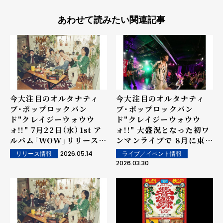
あわせて読みたい関連記事
今大注目のオルタナティ
今大注目のオルタナティ
ブ・ポップロックバン
ブ・ポップロックバン
ド"クレイジーウォウウ
ド"クレイジーウォウウ
ォ!!" 7月22日（水）1st ア
ォ!!" 大盛況となった初ワ
ルバム「WOW」リリース決
ンマンライブで 8月に東名
定！
阪で自主企画「爆WOW」開
2026.05.14
ライブ／イベント情報
リリース情報
催を発表！
2026.03.30