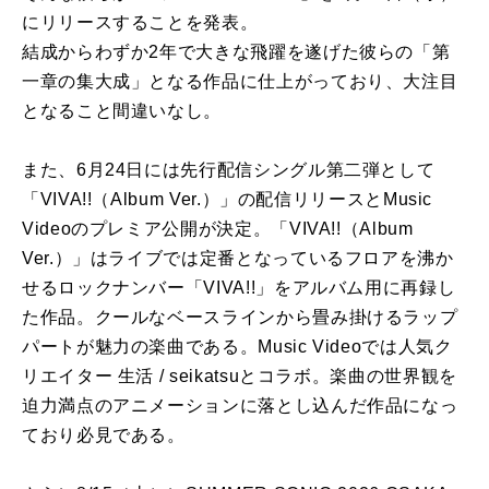
にリリースすることを発表。
結成からわずか2年で大きな飛躍を遂げた彼らの「第
一章の集大成」となる作品に仕上がっており、大注目
となること間違いなし。
また、6月24日には先行配信シングル第二弾として
「VIVA!!（Album Ver.）」の配信リリースとMusic
Videoのプレミア公開が決定。「VIVA!!（Album
Ver.）」はライブでは定番となっているフロアを沸か
せるロックナンバー「VIVA!!」をアルバム用に再録し
た作品。クールなベースラインから畳み掛けるラップ
パートが魅力の楽曲である。Music Videoでは人気ク
リエイター 生活 / seikatsuとコラボ。楽曲の世界観を
迫力満点のアニメーションに落とし込んだ作品になっ
ており必見である。