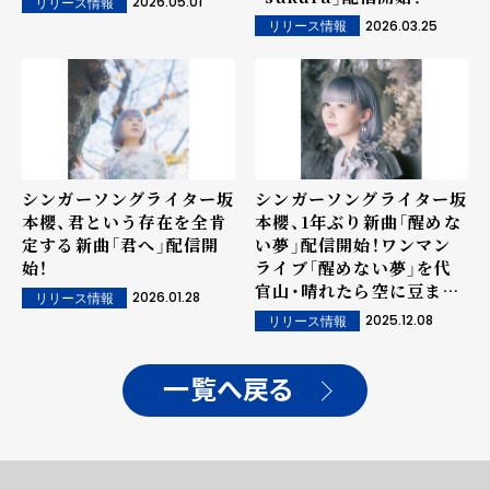
2026.05.01
リリース情報
2026.03.25
リリース情報
シンガーソングライター坂
シンガーソングライター坂
本櫻、君という存在を全肯
本櫻、1年ぶり新曲「醒めな
定する新曲「君へ」配信開
い夢」配信開始！ワンマン
始！
ライブ「醒めない夢」を代
官山・晴れたら空に豆まい
2026.01.28
リリース情報
てにて開催！
2025.12.08
リリース情報
一覧へ戻る