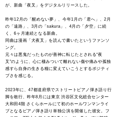
が、新曲「夜叉」をデジタルリリースした。
昨年12月の「醒めない夢」、今年1月の「君へ」、2月
の「遠路」、3月の「sakura」、4月の「夕空」に続
く、6ヶ月連続となる新曲。
同曲は漫画「犬夜叉」を読んで書いたというファンソ
ング。
元々は悪鬼だったものが善神に転じたとされる“夜
叉”のように、心に棲みついて離れない傷や痛みや孤独
感すら自身の生きる糧に変えていこうとするポジティ
ブさを感じる。
2023年に、47都道府県でストリートピアノ弾き語り行
脚を敢行、昨年8月には東京 渋谷区文化総合センター
大和田4階 さくらホールにて初のホールワンマンライ
ブとなるピアノ弾き語り単独公演を開催した彼女。フ