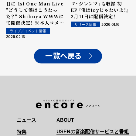
日に 1st One Man Live
マ・ジレンマ」も収録 初
"どうして僕はこうなっ
EP『僕はtoyじゃないよ！』
た？" Shibuya WWWに
2月11日に配信決定！
て開催決定！ ※本人コメン
2026.01.16
リリース情報
トあり※
ライブ／イベント情報
2026.02.13
一覧へ戻る
ニュース
ABOUT
特集
USENの音楽配信サービスと番組