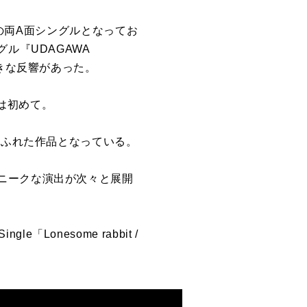
の両
A
面シングルとなってお
グル『
UDAGAWA
きな反響があった。
は初めて。
あふれた作品となっている。
ニークな演出が次々と展開
Single
「
Lonesome rabbit /