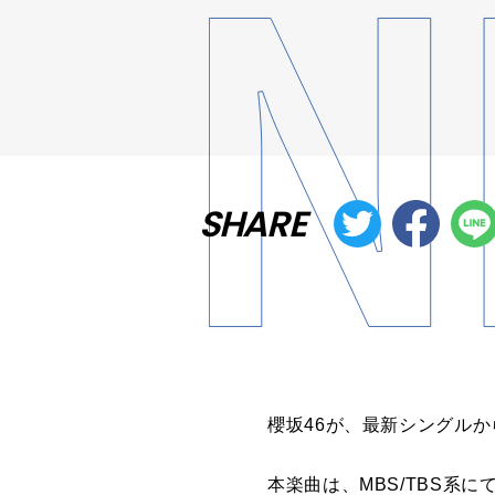
SHARE
櫻坂
46
が、最新シングルか
本楽曲は、
MBS/TBS
系に