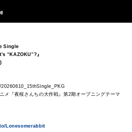
e Single
at's “KAZOKU”?』
)
.to/20260610_15thSingle_PKG
?…TVアニメ『夜桜さんちの大作戦』第2期オープニングテーマ
.to/Lonesomerabbit