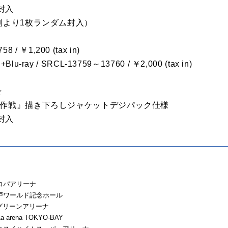
封入
別より1枚ランダム封入）
8 / ￥1,200 (tax in)
ay / SRCL-13759～13760 / ￥2,000 (tax in)
★
大作戦』描き下ろしジャケットデジパック仕様
封入
・エコパアリーナ
・神戸ワールド記念ホール
広島グリーンアリーナ
 arena TOKYO-BAY