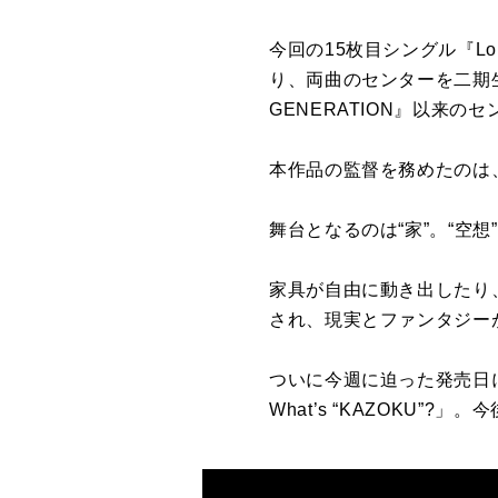
今回の
15
枚目シングル『
Lo
り、両曲のセンターを二期
GENERATION
』以来のセ
本作品の監督を務めたのは
舞台となるのは“家”。
“
空想
”
家具が自由に動き出したり
され、現実とファンタジー
ついに今週に迫った発売日
What’s “KAZOKU”?
」。今