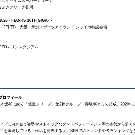
県・セキスイハイムスーパーアリーナ
・あなぶきアリーナ香川
026 -THANKS 10TH GIGA-＞
1日(土)・2日(日) 大阪・舞洲スポーツアイランド ジャイガ特設会場
・ZOZOマリンスタジアム
・プロフィール
、乃木坂46に続く「坂道シリーズ」第2弾グループ・欅坂46として結成。2020年
ィブに向き合う姿勢やストイックなダンスパフォーマンス等の姿勢から多く
曲を体現している。作品を発表する度にSNSでのトレンドや各ランキングな