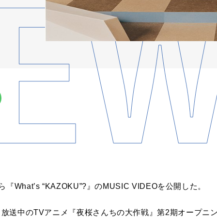
ら『
What’s
“
KAZOKU
”
?
』の
MUSIC VIDEO
を公開した。
て放送中の
TV
アニメ『夜桜さんちの大作戦』第
2
期オープニ