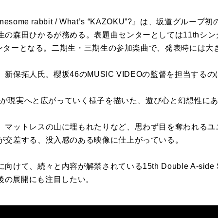
nesome rabbit / What’s
“
KAZOKU
”
?
』は、坂道グループ初
生の森田ひかるが務める。表題曲センターとしては
11th
シン
ンターとなる。二期生・三期生の参加楽曲で、発表時には大
、新保拓人氏。櫻坂
46
の
MUSIC VIDEO
の監督を担当するの
が現実へと広がっていく様子を描いた、遊び心と幻想性に
、マットレスの山に埋もれたりなど、思わず目を奪われるユ
が交差する、没入感のある映像に仕上がっている。
に向けて、続々と内容が解禁されている
15th Double A-side 
後の展開にも注目したい。