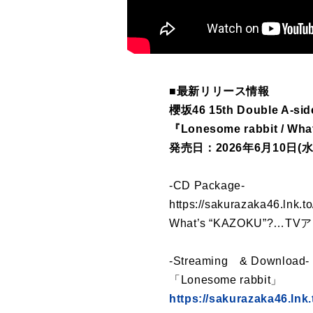
■最新リリース情報
櫻坂46 15th Double A-sid
『Lonesome rabbit / Wh
発売日：2026年6月10日(水
-CD Package-
https://sakurazaka46.lnk
What’s “KAZOKU”
-Streaming & Download-
「Lonesome rabbit」
https://sakurazaka46.lnk