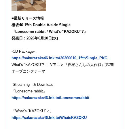
■最新リリース情報
櫻坂46 15th Double A-side Single
『Lonesome rabbit / What's “KAZOKU”?』
発売日：2026年6月10日(水)
-CD Package-
https://sakurazaka46.lnk.to/20260610_15thSingle_PKG
What’s “KAZOKU”?…TVアニメ『夜桜さんちの大作戦』第2期
オープニングテーマ
-Streaming & Download-
「Lonesome rabbit」
https://sakurazaka46.lnk.to/Lonesomerabbit
「What’s “KAZOKU”？」
https://sakurazaka46.lnk.to/WhatsKAZOKU