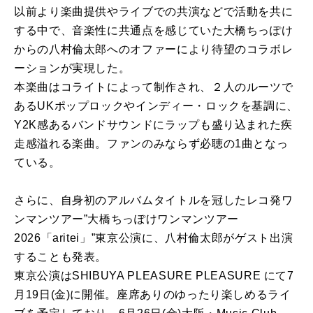
以前より楽曲提供やライブでの共演などで活動を共に
する中で、音楽性に共通点を感じていた大橋ちっぽけ
からの八村倫太郎へのオファーにより待望のコラボレ
ーションが実現した。
本楽曲はコライトによって制作され、２人のルーツで
あるUKポップロックやインディー・ロックを基調に、
Y2K感あるバンドサウンドにラップも盛り込まれた疾
走感溢れる楽曲。ファンのみならず必聴の1曲となっ
ている。
さらに、自身初のアルバムタイトルを冠したレコ発ワ
ンマンツアー”大橋ちっぽけワンマンツアー
2026「aritei」”東京公演に、八村倫太郎がゲスト出演
することも発表。
東京公演はSHIBUYA PLEASURE PLEASURE にて7
月19日(金)に開催。座席ありのゆったり楽しめるライ