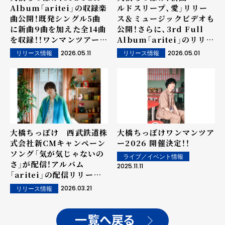
Album「aritei」の収録楽
ルドスリープ、愛」リリー
曲公開！既発シングル5曲
ス＆ミュージックビデオも
に新曲9曲を加えた全14曲
公開！さらに、3rd Full
を収録！！ワンマンツアーの
Album「aritei」のリリー
タイトルとキービジュアル
スが5月29日(金)に決定！！
2026.05.11
2026.05.01
リリース情報
リリース情報
も発表！！！
アルバムリリースを記念し
た本人参加の「先行試聴
会」も開催！！！
大橋ちっぽけ 西武鉄道株
大橋ちっぽけワンマンツア
式会社新CMキャンペーン
ー2026 開催決定！！
ソング「気が気じゃないの
ライブ／イベント情報
さ」が配信！アルバム
2025.11.11
「aritei」の配信リリース
も決定!!
2026.03.21
リリース情報
一覧へ戻る