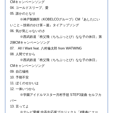
CMキャンペーンソング
04. コールドスリープ、愛
05. 誰かのとなり
※神戸製鋼所（KOBELCOグループ）CM『あしたにい
いこと～技術のかけ算～篇』タイアップソング
06. 気が気じゃないのさ
※西武鉄道「秩父飛（ちちぶっとび）なな子の休日」第
2弾CMキャンペーンソング
07. All I Want feat. 八村倫太郎 from WATWING
08. 人間ですから
※西武鉄道「秩父飛（ちちぶっとび）なな子の休日」
CMキャンペーンソング
09. 自己犠牲
10. 予期不安
11. ぼくのせかいは
12. 一体いつから
※学園アイドルマスター月村手毬 STEP3楽曲 セルフカ
バー
13. 言ってよ
※テレビ愛媛 中高生応援プロジェクト「#青春にエー