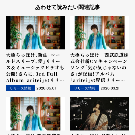
あわせて読みたい関連記事
大橋ちっぽけ、新曲「コー
大橋ちっぽけ 西武鉄道株
ルドスリープ、愛」リリー
式会社新CMキャンペーン
ス＆ミュージックビデオも
ソング「気が気じゃないの
公開！さらに、3rd Full
さ」が配信！アルバム
Album「aritei」のリリー
「aritei」の配信リリース
スが5月29日(金)に決定！！
も決定!!
2026.05.01
2026.03.21
リリース情報
リリース情報
アルバムリリースを記念し
た本人参加の「先行試聴
会」も開催！！！