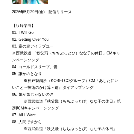
2026年5月29日(金) 配信リリース
【収録楽曲】
01. I Will Go
02. Getting Over You
03. 案の定アイラブユー
※西武鉄道 「秩父飛（ちちぶっとび）なな子の休日」CMキャ
ンペーンソング
04. コールドスリープ、愛
05. 誰かのとなり
※神戸製鋼所（KOBELCOグループ）CM『あしたにい
いこと～技術のかけ算～篇』タイアップソング
06. 気が気じゃないのさ
※西武鉄道「秩父飛（ちちぶっとび）なな子の休日」第
2弾CMキャンペーンソング
07. All I Want
08. 人間ですから
※西武鉄道「秩父飛（ちちぶっとび）なな子の休日」