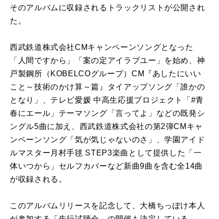
そのアルバムに収録されるトラックリストが公開され
た。
西武鉄道株式会社CMキャンペーンソングとなった
「人間ですから」「案の定アイラブユー」を始め、神
戸製鋼所（KOBELCOグループ）CM『あしたにいい
こと～技術のかけ算～篇』タイアップソング「誰かの
となり」、テレビ愛媛 中高生応援プロジェクト「#青
春にエール」テーマソング「言ってよ」などの既発シ
ングル5曲に加え、西武鉄道株式会社の第2弾CMキャ
ンペーンソング「気が気じゃないのさ」、学園アイド
ルマスター月村手毬 STEP3楽曲として提供した「一
体いつから」セルフカバーなど新曲9曲を含む全14曲
が収録される。
このアルバムリリースを記念して、大橋ちっぽけ本人
が参加する「先行試聴会」の開催も決定している。