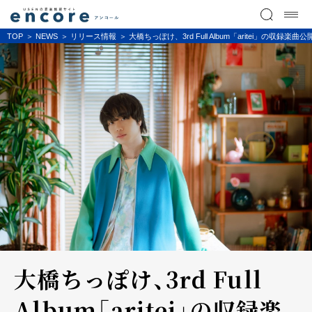
TOP
NEWS
リリース情報
大橋ちっぽけ、3rd Full Album「aritei
大橋ちっぽけ、3rd Full
Album「aritei」の収録楽