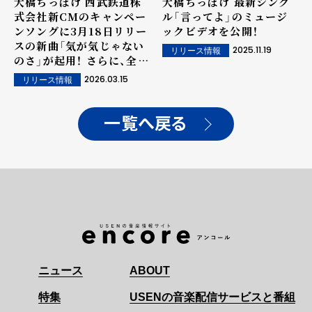
大橋ちっぽけ 西武鉄道株
大橋ちっぽけ 最新シング
式会社新CMのキャンペー
ル「言ってよ」のミュージ
ンソングに3月18日リリー
ックビデオを公開！
スの新曲「気が気じゃない
2025.11.19
リリース情報
のさ」が起用！ さらに、全国
10都市での弾き語りワン
2026.03.15
リリース情報
マンツアーの開催も発表!!
一覧へ戻る
ニュース
ABOUT
特集
USENの音楽配信サービスと番組