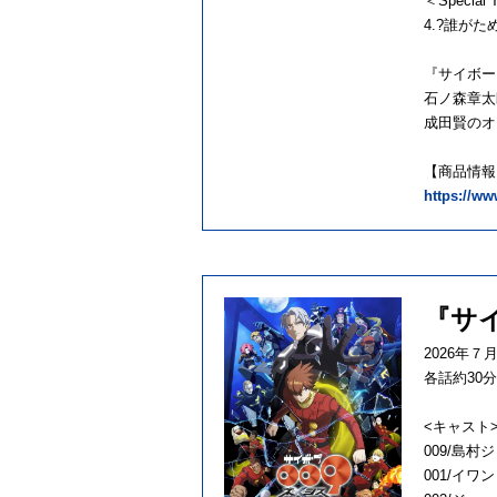
＜Special 
4.?誰がために
『サイボー
石ノ森章太
成田賢のオ
【商品情報
https://w
『サイ
2026年７
各話約30
<キャスト
009/島村
001/イ