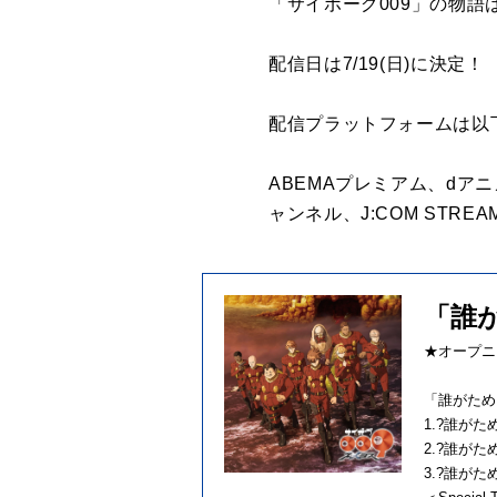
「サイボーグ009」の物
配信日は7/19(日)に決定
配信プラットフォームは以
ABEMAプレミアム、dアニメ
ャンネル、J:COM STRE
「誰
★オープニ
「誰がために
1.?誰がた
2.?誰がために
3.?誰がために 