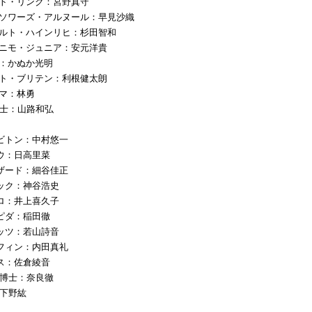
ェット・リンク：宮野真守
ランソワーズ・アルヌール：早見沙織
ルベルト・ハインリヒ：杉田智和
ェロニモ・ジュニア：安元洋貴
湖：かぬか光明
レート・ブリテン：利根健太朗
ンマ：林勇
士：山路和弘
ラビトン：中村悠一
ュウ：日高里菜
リザード：細谷佳正
ラック：神谷浩史
プロ：井上喜久子
スピダ：稲田徹
リッツ：若山詩音
ーフィン：内田真礼
プス：佐倉綾音
博士：奈良徹
下野紘