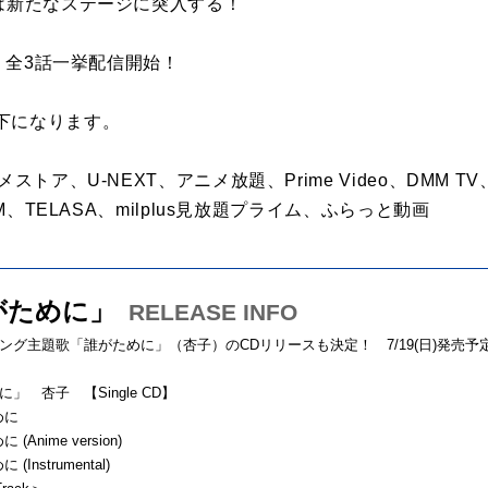
語は新たなステージに突入する！
！ 全3話一挙配信開始！
下になります。
ストア、U-NEXT、アニメ放題、Prime Video、DMM T
AM、TELASA、milplus見放題プライム、ふらっと動画
がために」
RELEASE INFO
ング主題歌「誰がために」（杏子）のCDリリースも決定！ 7/19(日)発売予
」 杏子 【Single CD】
めに
 (Anime version)
(Instrumental)