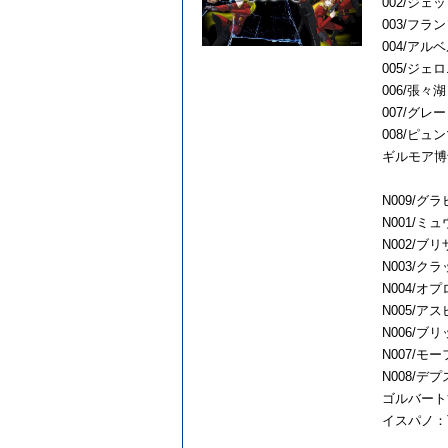
002/ジ
003/フ
004/ア
005/ジ
006/張々
007/グ
008/ピュ
ギルモア博
N009/グ
N001/ミ
N002/ブ
N003/ク
N004/オ
N005/ア
N006/ブ
N007/モ
N008/デ
ゴルバート
イスパノ：