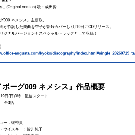
Track＞
 (Original version) 歌：成田賢
グ009 ネメシス』主題歌。
郎が作詞した楽曲を杏子が新録カバーし7月19日にCDリリース。
リジナルバージョンもスペシャルトラックとして収録！
】
ww.office-augusta.com/kyoko/discography/index.html#single_20260719_t
ボーグ009 ネメシス』作品概要
月19日(日)0時 配信スタート
分 全3話
>
ジョー：梶裕貴
ワン・ウイスキー：皆川純子