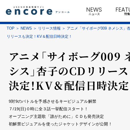
NEWS
FEAT
ニュース
特集
TOP
NEWS
リリース情報
アニメ「サイボーグ009 ネメシス」
リリースも決定！KV＆配信日時決定！
アニメ「サイボーグ009 
シス」杏子のCDリリース
決定！KV＆配信日時決定
9対9のバトルを予感させるキービジュアル解禁
７/19(日)０時に全３話一挙配信スタート！
オープニング主題歌「誰がために」ＣＤも発売決定
初解禁ビジュアルを使ったジャケットデザインが公開！