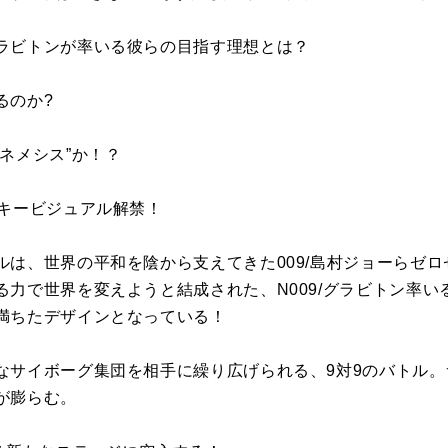
ラビトンが率いる彼らの目指す理想とは？
るのか?
ネメシス”か！？
るキービジュアル解禁！
ルは、世界の平和を陰から支えてきた009/島村ジョーらゼ
る力で世界を変えようと結成された、N009/グラビトン率い
満ちたデザインとなっている！
なサイボーグ集団を相手に繰り広げられる、9対9のバトル
が膨らむ。