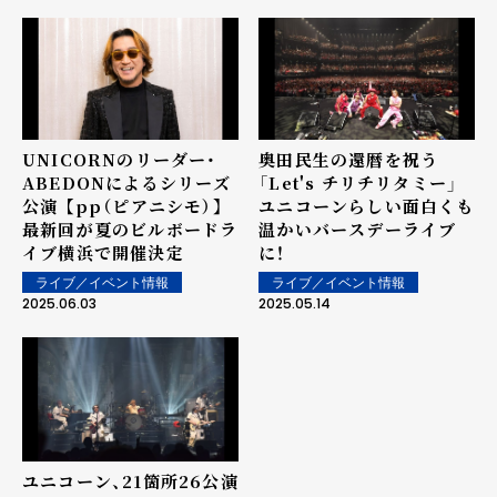
UNICORNのリーダー・
奥田民生の還暦を祝う
ABEDONによるシリーズ
「Let's チリチリタミー」
公演 【pp（ピアニシモ）】
ユニコーンらしい面白くも
最新回が夏のビルボードラ
温かいバースデーライブ
イブ横浜で開催決定
に！
ライブ／イベント情報
ライブ／イベント情報
2025.06.03
2025.05.14
ユニコーン、21箇所26公演