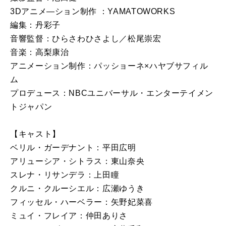
3Dアニメ―ション制作 ：YAMATOWORKS
編集：丹彩子
音響監督：ひらさわひさよし／松尾崇宏
音楽：高梨康治
アニメーション制作：パッショーネ×ハヤブサフィル
ム
プロデュース：NBCユニバーサル・エンターテイメン
トジャパン
【キャスト】
ベリル・ガーデナント：平田広明
アリューシア・シトラス：東山奈央
スレナ・リサンデラ：上田瞳
クルニ・クルーシエル：広瀬ゆうき
フィッセル・ハーベラー：矢野妃菜喜
ミュイ・フレイア：仲田ありさ