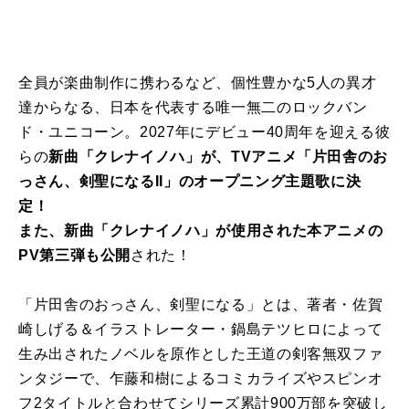
全員が楽曲制作に携わるなど、個性豊かな5人の異才
達からなる、日本を代表する唯一無二のロックバン
ド・ユニコーン。2027年にデビュー40周年を迎える彼
らの
新曲「クレナイノハ」が、TVアニメ「片田舎のお
っさん、剣聖になるII」のオープニング主題歌に決
定！
また、新曲「クレナイノハ」が使用された本アニメの
PV第三弾も公開
された！
「片田舎のおっさん、剣聖になる」とは、著者・佐賀
崎しげる＆イラストレーター・鍋島テツヒロによって
生み出されたノベルを原作とした王道の剣客無双ファ
ンタジーで、乍藤和樹によるコミカライズやスピンオ
フ2タイトルと合わせてシリーズ累計900万部を突破し