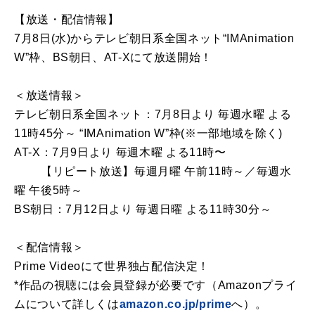
【放送・配信情報】
7月8日(水)からテレビ朝日系全国ネット“IMAnimation
W”枠、BS朝日、AT-Xにて放送開始！
＜放送情報＞
テレビ朝日系全国ネット：7月8日より 毎週水曜 よる
11時45分～ “IMAnimation W”枠(※一部地域を除く)
AT-X：7月9日より 毎週木曜 よる11時〜
【リピート放送】毎週月曜 午前11時～／毎週水
曜 午後5時～
BS朝日：7月12日より 毎週日曜 よる11時30分～
＜配信情報＞
Prime Videoにて世界独占配信決定！
*作品の視聴には会員登録が必要です（Amazonプライ
ムについて詳しくは
amazon.co.jp/prime
へ）。