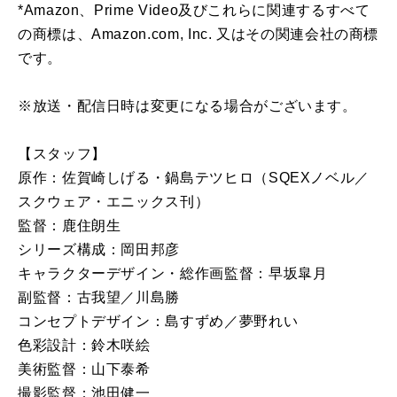
*Amazon、Prime Video及びこれらに関連するすべて
の商標は、Amazon.com, Inc. 又はその関連会社の商標
です。
※放送・配信日時は変更になる場合がございます。
【スタッフ】
原作：佐賀崎しげる・鍋島テツヒロ（SQEXノベル／
スクウェア・エニックス刊）
監督：鹿住朗生
シリーズ構成：岡田邦彦
キャラクターデザイン・総作画監督：早坂皐月
副監督：古我望／川島勝
コンセプトデザイン：島すずめ／夢野れい
色彩設計：鈴木咲絵
美術監督：山下泰希
撮影監督：池田健一