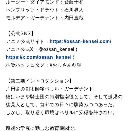
ルーシー・ダイアモンド：斎藤千和
ヘンブリッツ・ドラウト：石川界人
モルデア・ガーデナント：内田直哉
【公式SNS】
アニメ公式サイト：
https://ossan-kensei.com/
アニメ公式X：@ossan_kensei (
https://x.com/ossan_kensei
)
推奨ハッシュタグ：#おっさん剣聖
【第二期イントロダクション】
片田舎の剣術師範ベリル・ガーデナント。
彼はいまや騎士団の特別指南役として、そして孤児の
後見人として、首都での日々に馴染みつつあった。
しかし、取り巻く環境はベリルに安穏を許さない。
魔術の学究に勤しむ教育機関で。