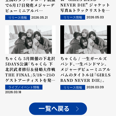
NEVER DIE" ジャケット
で6月17日発売メジャーデ
写真&トラックリストを公
ビューミニアルバ
開！またチェーン別特典も
ム"GIRLS BAND
2026.05.03
2026.05.21
リリース情報
リリース情報
解禁。
NEVER DIE"収録曲「夏
をかける少女」「ドール」が
ストアプレイにて最速オン
エア決定！
ちゃくら 5月開催の下北沢
ちゃくら / 一生ガールズ
5DAYS公演「ちゃくら 下
バンド、一生バンドマン。
北沢武者修行＆侵略大作戦
メジャーデビューミニアル
THE FINAL」5/18〜21の
バムのタイトルは『GIRLS
ゲストアーティストを発
BAND NEVER DIE』。
表！
2026.03.09
ライブ／イベント情報
リリース情報
2026.03.18
一覧へ戻る