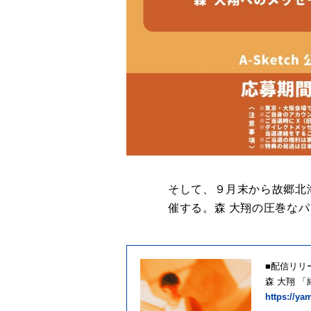
そして、９月末から故郷北
催する。森 大翔の圧巻な
■配信リリ
森 大翔 「
https://ya