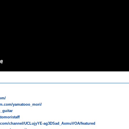
om/
ram.com/yamatooo_mori/
o_guitar
atomoristaff
e.com/channel/UCLujyYE-ag3DSad_AxmuVOA/featured