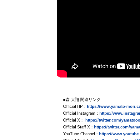
■森 大翔 関連リンク
Official HP：
https://www.yamato-mori.c
Official Instagram：
https://www.instag
Official X：
https://twitter.com/yamatoo
Official Staff X：
https://twitter.com/yam
YouTube Channel：
https://www.youtub