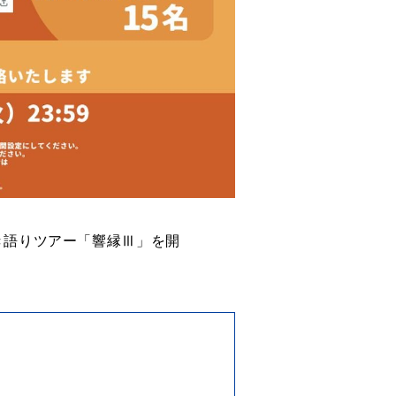
き語りツアー「響縁Ⅲ」を開