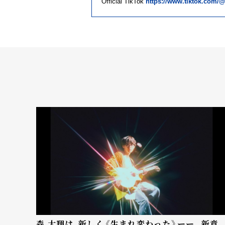
Official TikTok
https://www.tiktok.com/
森 大翔は、新しく《生まれ変わった》ーー。新章