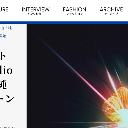
URE
INTERVIEW
FASHION
ARCHIVE
インタビュー
ファッション
アーカイブ
新曲「純
も開始！
ト
io
純
ーン