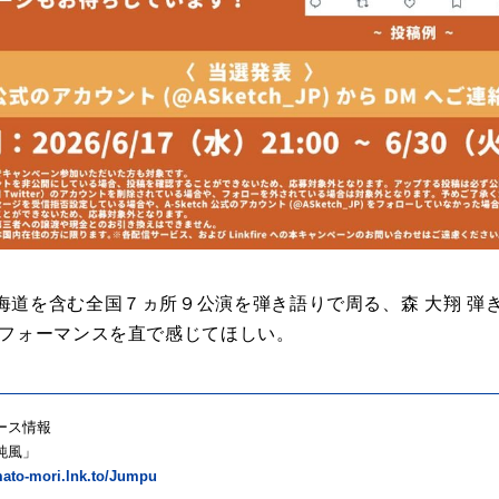
海道を含む全国７ヵ所９公演を弾き語りで周る、森 大翔 弾
パフォーマンスを直で感じてほしい。
ース情報
純風」
mato-mori.lnk.to/Jumpu