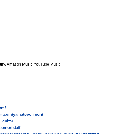
y/Amazon Music/YouTube Music
om/
ram.com/yamatooo_mori/
o_guitar
atomoristaff