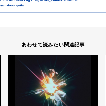
e.com/channel/UCLujyYE-ag3DSad_AxmuVOA/featured
@yamatooo_guitar
あわせて読みたい関連記事