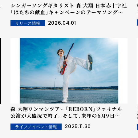
シンガーソングギタリスト 森 大翔 日本赤十字社
祝
「はたちの献血」キャンペーンのテーマソング
「祝祭」デジタルリリース決定！
2026.04.01
リリース情報
森 大翔ワンマンツアー「REBORN」ファイナル
公演が大盛況で終了。そして、来年の6月9日
（火）、新たなワンマンライブの開催を発表！オフ
2025.11.30
ライブ／イベント情報
ィシャル先行受付スタート。