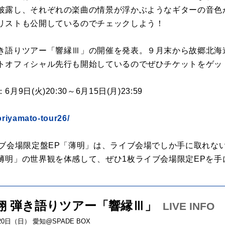
披露し、それぞれの楽曲の情景が浮かぶようなギターの音色
リストも公開しているのでチェックしよう！
き語りツアー「響縁Ⅲ」の開催を発表。９月末から故郷北海
トオフィシャル先行も開始しているのでぜひチケットをゲッ
日(火)20:30～6月15日(月)23:59
moriyamato-tour26/
イブ会場限定盤EP「薄明」は、ライブ会場でしか手に取れな
薄明」の世界観を体感して、ぜひ1枚ライブ会場限定EPを手
大翔 弾き語りツアー「響縁Ⅲ」
LIVE INFO
月20日（日） 愛知@SPADE BOX