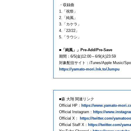
・収録曲
1.「祝祭」
2.「純風」
3.「カケラ」
4.「22/22」
5.「ラウシ」
■「純風」」Pre-Add/Pre-Save
期間：6/5(金)12:00～6/9(火)23:59
対象配信サイト：iTunes/Apple Music/Spotif
https://yamato-mori.lnk.to/Jumpu
■森 大翔 関連リンク
Official HP：
https://www.yamato-mori.c
Official Instagram：
https://www.instag
Official X：
https://twitter.com/yamatoo
Official Staff X：
https://twitter.com/yam