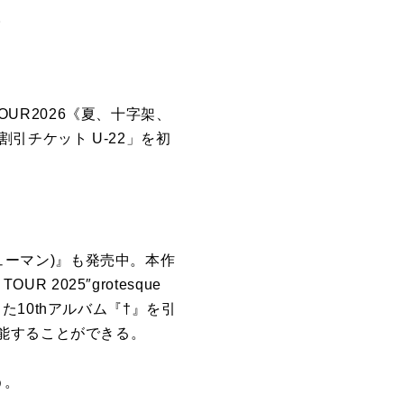
。
OUR2026《夏、十字架、
引チケット U-22」を初
ヒューマン)』も発売中。本作
 2025″grotesque
した10thアルバム『†』を引
能することができる。
う。