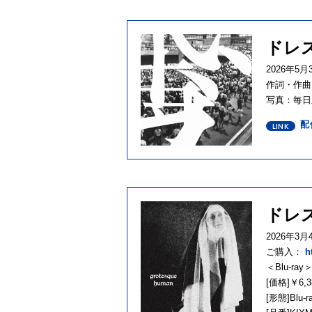
ドレ
2026年5
作詞・作曲
写真：毎日
配
ドレス
2026年3
ご購入：
h
＜Blu-ray
[価格]￥6,3
[形態]Blu-r