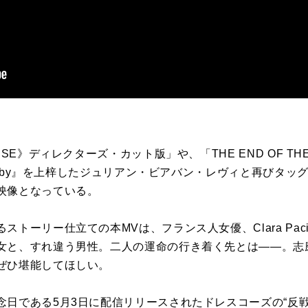
SE》ディレクターズ・カット版」や、「THE END OF THE 
y Baby』を上梓したジュリアン・ビアバン・レヴィと再びタ
映像となっている。
トーリー仕立ての本MVは、フランス人女優、Clara Pac
女と、すれ違う男性。二人の運命の行き着く先とは――。志
ぜひ堪能してほしい。
念日である5月3日に配信リリースされたドレスコーズの“反