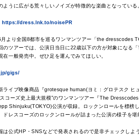
のように広がる荒々しいノイズが特徴的な楽曲となっている
：
https://dress.lnk.to/noisePR
り全国8都市を巡るワンマンツアー「the dresscodes T
のツアーでは、公演日当日に22歳以下の方が対象になる「割
現在一般発売中。ぜひ足を運んでみてほしい。
jp/gigs/
ブ映像商品『grotesque human(ヨミ：グロテスク 
ズ史上最大規模”のワンマンツアー『The Dresscodes TOUR
epp Shinjuku(TOKYO)公演が収録。ロックンロールを標榜
、ドレスコーズのロックンロールが詰まった公演の様子を堪
は公式HP・SNSなどで発表されるので是非チェックしよ