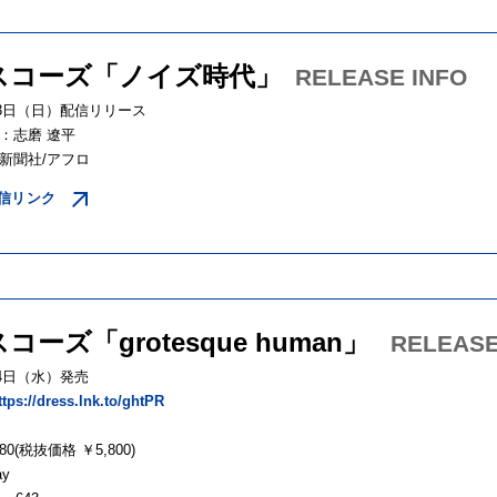
スコーズ「ノイズ時代」
RELEASE INFO
月3日（日）配信リリース
：志磨 遼平
新聞社/アフロ
信リンク
コーズ「grotesque human」
RELEASE
月4日（水）発売
ttps://dress.lnk.to/ghtPR
＞
80(税抜価格 ￥5,800)
ay