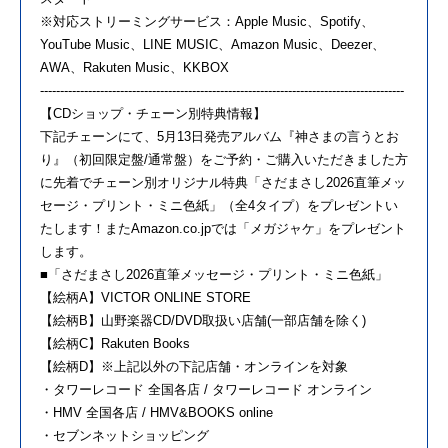
※対応ストリーミングサービス：Apple Music、Spotify、
YouTube Music、LINE MUSIC、Amazon Music、Deezer、
AWA、Rakuten Music、KKBOX
-------------------------------------------------------------------------------------------
【CDショップ・チェーン別特典情報】
下記チェーンにて、5月13日発売アルバム『神さまの言うとお
り』（初回限定盤/通常盤）をご予約・ご購入いただきました方
に先着でチェーン別オリジナル特典「さだまさし2026直筆メッ
セージ・プリント・ミニ色紙」（全4タイプ）をプレゼントい
たします！またAmazon.co.jpでは「メガジャケ」をプレゼント
します。
■「さだまさし2026直筆メッセージ・プリント・ミニ色紙」
【絵柄A】VICTOR ONLINE STORE
【絵柄B】山野楽器CD/DVD取扱い店舗(一部店舗を除く)
【絵柄C】Rakuten Books
【絵柄D】※上記以外の下記店舗・オンラインを対象
・タワーレコード 全国各店 / タワーレコード オンライン
・HMV 全国各店 / HMV&BOOKS online
・セブンネットショッピング