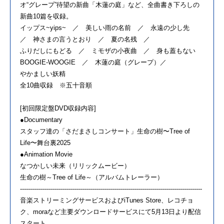
オ“グレープ”待望の新曲「木蓮の庭」など、全曲書き下ろしの
新曲10篇を収録。
イップス~yips~ ／ 美しい雨の名前 ／ 永遠の少し先
／ 神さまの言うとおり ／ 夏の名残 ／
ふりだしにもどる ／ ミモザの小夜曲 ／ 身も蓋もない
BOOGIE-WOOGIE ／ 木蓮の庭（グレープ）／
やかましい妖精
全10曲収録 ※五十音順
[初回限定盤DVD収録内容]
●Documentary
スタッフ達の「さだまさしコンサート」生命の樹〜Tree of
Life〜舞台裏2025
●Animation Movie
なつかしい未来（リリックムービー）
生命の樹～Tree of Life～（アルバムトレーラー）
-------------------------------------------------------------------------------------------
音楽ストリーミングサービスおよびiTunes Store、レコチョ
ク、moraなど主要ダウンロードサービスにて5月13日より配信
スタート