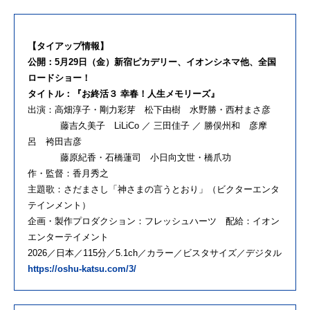
【タイアップ情報】
公開：5月29日（金）新宿ピカデリー、イオンシネマ他、全国
ロードショー！
タイトル：『お終活３ 幸春！人生メモリーズ』
出演：高畑淳子・剛力彩芽 松下由樹 水野勝・西村まさ彦
藤吉久美子 LiLiCo ／ 三田佳子 ／ 勝俣州和 彦摩
呂 袴田吉彦
藤原紀香・石橋蓮司 小日向文世・橋爪功
作・監督：香月秀之
主題歌：さだまさし「神さまの言うとおり」（ビクターエンタ
テインメント）
企画・製作プロダクション：フレッシュハーツ 配給：イオン
エンターテイメント
2026／日本／115分／5.1ch／カラー／ビスタサイズ／デジタル
https://oshu-katsu.com/3/