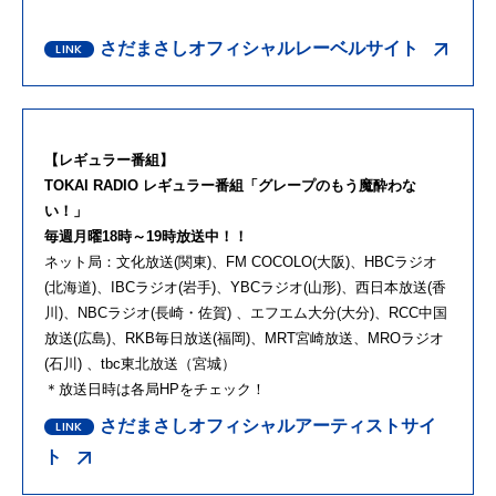
さだまさしオフィシャルレーベルサイト
【レギュラー番組】
TOKAI RADIO レギュラー番組「グレープのもう魔酔わな
い！」
毎週月曜18時～19時放送中！！
ネット局：文化放送(関東)、FM COCOLO(大阪)、HBCラジオ
(北海道)、IBCラジオ(岩手)、YBCラジオ(山形)、西日本放送(香
川)、NBCラジオ(長崎・佐賀) 、エフエム大分(大分)、RCC中国
放送(広島)、RKB毎日放送(福岡)、MRT宮崎放送、MROラジオ
(石川) 、tbc東北放送（宮城）
＊放送日時は各局HPをチェック！
さだまさしオフィシャルアーティストサイ
ト