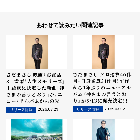
あわせて読みたい関連記事
さだまさし ソロ通算46作
さだまさし 映画『お終活
目・自身通算51作目！前作
3 幸春！人生メモリーズ』
から1年ぶりのニューアル
主題歌に決定した新曲「神
バム『神さまの言うとお
さまの言うとおり」が、ニ
り』が5/13に発売決定！！
ュー・アルバムからの先行
配信シングルとして4/1に
2026.03.02
2026.03.29
リリース情報
リリース情報
リリース決定！