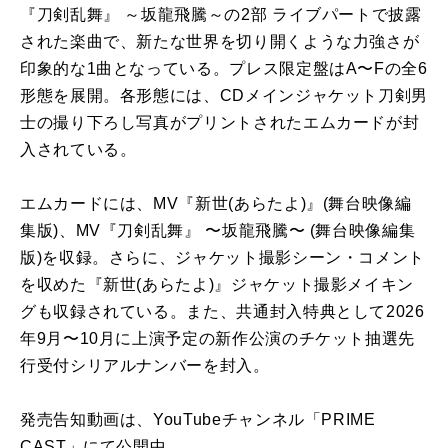
『刀剣乱舞』 ～坂龍飛騰～の2部 ライブパートで披露
された楽曲で、新たな世界を切り開くような力強さが
印象的な1曲となっている。プレス限定盤はA〜Fの全6
形態を展開。各形態には、CDメインジャケット刀剣男
士の撮り下ろし写真がプリントされたエムカードが封
入されている。
エムカードには、MV『新世(あらたよ)』(舞台映像編
集版)、MV『刀剣乱舞』 〜坂龍飛騰〜 (舞台映像編集
版)を収録。さらに、ジャケット撮影シーン・コメント
を収めた『新世(あらたよ)』ジャケット撮影メイキン
グも収録されている。また、共通封入特典として2026
年9月〜10月に上演予定の新作公演のチケット抽選先
行受付シリアルナンバーを封入。
発売告知動画は、YouTubeチャンネル「PRIME
CAST」にて公開中。