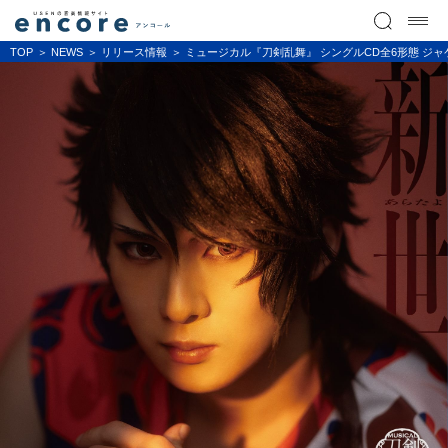
TOP
NEWS
リリース情報
ミュージカル『刀剣乱舞』 シングルCD全6形態 ジ