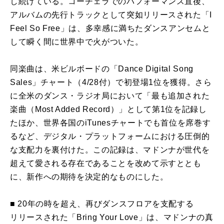
し続けている。コーチェラでのパフォーマンス直後、
アルバムの先行トラックとして突如リリースされた「I
Feel So Free」は、多幸感に満ちたダンスアンセムと
して瞬く間に世界中で火がついた。
同楽曲は、米ビルボードの「Dance Digital Song
Sales」チャート（4/28付）で初登場1位を獲得。さら
に全米のダンス・ラジオ局において「最も追加された
楽曲（Most Added Record）」として第1位を記録し
たほか、世界各国のiTunesチャートでも首位を席巻す
るなど、デジタル・プラットフォームにおける圧倒的
な支配力を裏付けた。この記録は、マドンナが世代を
超えて愛される存在であることを改めて示すととも
に、新作への期待を決定的なものにした。
■ 20年の時を超え、再びダンスフロアを支配する
リリースされた「Bring Your Love」は、マドンナの真