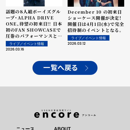
話題の8人組ボーイズグル
December 10 の初来日
ープ・ALPHA DRIVE
ショーケース開催が決定！
ONE、待望の初来日!! 日本
開催日は4月1日(水)で完全
初のFAN SHOWCASEで
招待制のイベントとなる。
圧巻のパフォーマンスとフ
ライブ／イベント情報
レッシュなトークでファン
2026.03.12
ライブ／イベント情報
を魅了!!
2026.03.16
一覧へ戻る
ニュース
ABOUT