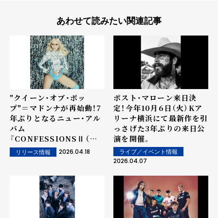
あわせて読みたい関連記事
"クイーン・オブ・ポッ
ポスト・マローン来日決
プ"＝マドンナが再始動！7
定！今年10月6日（火）Kア
年ぶりとなるニュー・アル
リーナ横浜にて最新作を引
バム
っさげた3年ぶりの来日公
『CONFESSIONSⅡ（コ
演を開催。
ンフェッションズⅡ）』の
2026.04.18
ライブ／イベント情報
リリース情報
リリースを発表！
2026.04.07